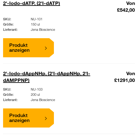
2'-Iodo-dATP, (2'I-dATP)
Von
£542,00
SKU:
NU-101
Größe:
150 ul
Lieferant:
Jena Bioscience
Produkt
anzeigen
2'-Iodo-dAppNHp, (2'I-dAppNHp, 2'I-
Von
dAMPPNP)
£1291,00
SKU:
NU-103
Größe:
200 ul
Lieferant:
Jena Bioscience
Produkt
anzeigen