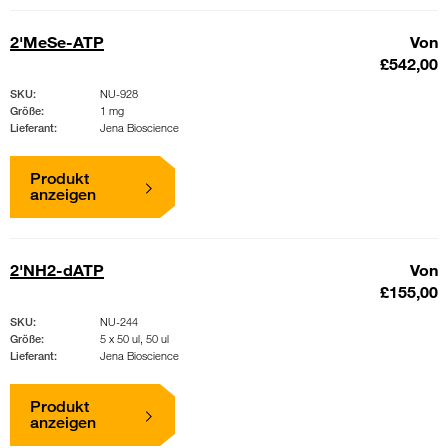
2'MeSe-ATP
Von
£542,00
SKU:
NU-928
Größe:
1 mg
Lieferant:
Jena Bioscience
Produkt
anzeigen
2'NH2-dATP
Von
£155,00
SKU:
NU-244
Größe:
5 x 50 ul, 50 ul
Lieferant:
Jena Bioscience
Produkt
anzeigen