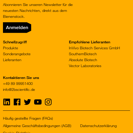
Abonnieren Sie unseren Newsletter für die
neuesten Nachrichten, direkt aus dem
Bienenstock.
Anmelden
Schnellzugriff
Empfohlene Lieferanten
Produkte
InVivo Biotech Services GmbH
Sonderangebote
SouthernBiotech
Lieferanten
Absolute Biotech
Vector Laboratories
Kontaktieren Sie uns
+49 89 99951400
info@2bscientific.de
Visit
Visit
Visit
Visit
Visit
us
us
us
us
us
on
on
on
on
on
LinkedIn
Facebook
Twitter
YouTube
Instagram
Häufig gestellte Fragen (FAQs)
Allgemeine Geschäftsbedingungen (AGB)
Datenschutzerklärung
Cookie-Richtlinie