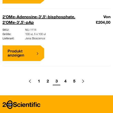
2'OMe-Adenosine-3',5'-bisphosphate,
Von
2'OMe-3',5'-pAp
£204,00
SKU:
NU-1114
Größe:
100 ul, 5 x 100 ul
Lieferant:
Jena Bioscience
Produkt
anzeigen
Pagination
1
2
3
4
5
Go
Previous
page
Go
Go
Go
Go
Go
Go
Next
page
to
to
to
to
to
to
to
page
page
page
page
page
Home