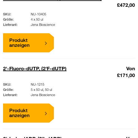
£472,00
SKU:
NU-10405
Größe:
4 x 50 ul
Lieferant:
Jena Bioscience
Produkt
anzeigen
2'-Fluoro-dUTP, (2'F-dUTP)
Von
£171,00
SKU:
NU-1215
Größe:
5 x 50 ul, 50 ul
Lieferant:
Jena Bioscience
Produkt
anzeigen