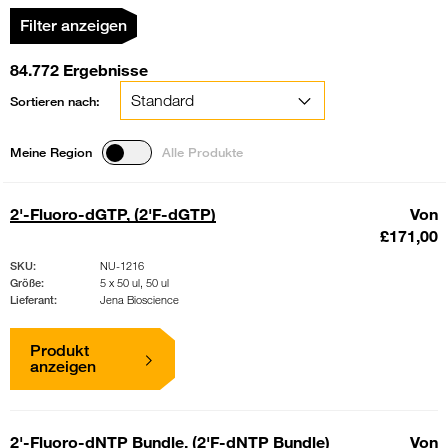
Filter anzeigen
84.772 Ergebnisse
Sortieren nach:
Meine Region
Alle Produkte
2'-Fluoro-dGTP, (2'F-dGTP)
Von
£171,00
SKU:
NU-1216
Größe:
5 x 50 ul, 50 ul
Lieferant:
Jena Bioscience
Produkt
anzeigen
2'-Fluoro-dNTP Bundle, (2'F-dNTP Bundle)
Von