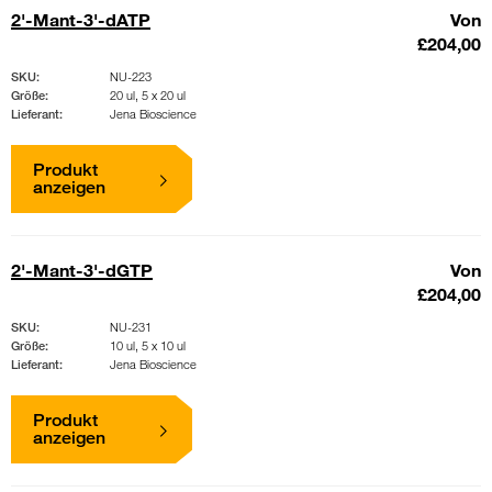
2'-Mant-3'-dATP
Von
£204,00
SKU:
NU-223
Größe:
20 ul, 5 x 20 ul
Lieferant:
Jena Bioscience
Produkt
anzeigen
2'-Mant-3'-dGTP
Von
£204,00
SKU:
NU-231
Größe:
10 ul, 5 x 10 ul
Lieferant:
Jena Bioscience
Produkt
anzeigen