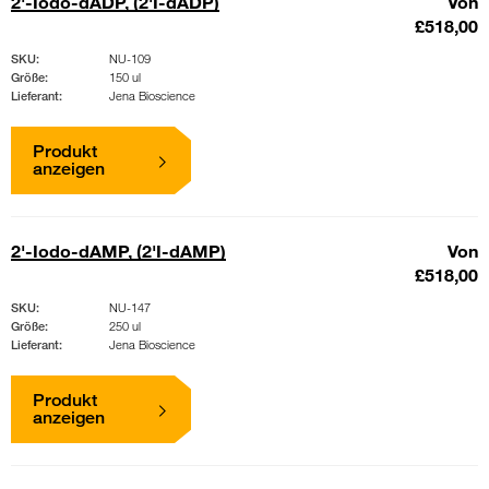
2'-Iodo-dADP, (2'I-dADP)
Von
£518,00
SKU:
NU-109
Größe:
150 ul
Lieferant:
Jena Bioscience
Produkt
anzeigen
2'-Iodo-dAMP, (2'I-dAMP)
Von
£518,00
SKU:
NU-147
Größe:
250 ul
Lieferant:
Jena Bioscience
Produkt
anzeigen