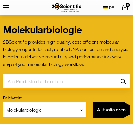
Skip
Home
0
Menu
Search
to
content
Molekularbiologie
2BScientific provides high quality, cost-efficient molecular
biology reagents for fast, reliable DNA purification and analysis
in order to deliver reproducibility and performance for every
step of your molecular biology workflow.
Suche:
Go
Reichweite
Filter:
Aktualisieren