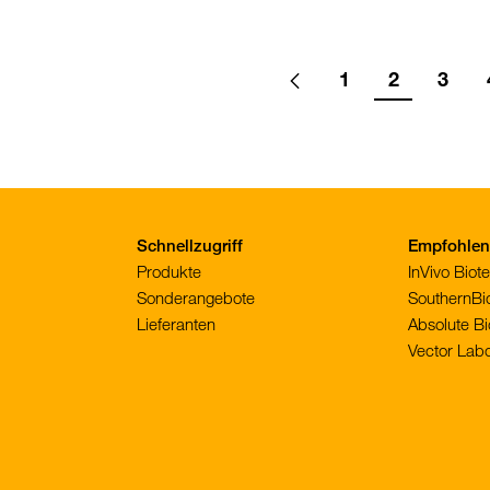
ion
1
2
3
Go
Previous
page
Go
Go
Go
to
to
to
to
page
page
page
Schnellzugriff
Empfohlene
Produkte
InVivo Bio
Sonderangebote
SouthernBi
Lieferanten
Absolute Bi
Vector Labo