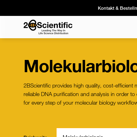
Skip
Kontakt & Bestell
to
content
Home
Molekularbiol
2BScientific provides high quality, cost-efficient 
reliable DNA purification and analysis in order to
for every step of your molecular biology workflo
Filter: