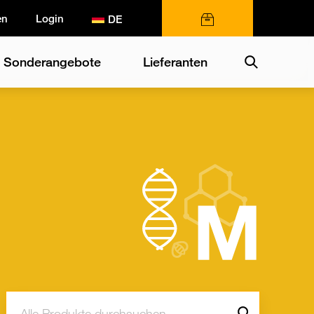
en
Login
0 Artikel
Search
Sonderangebote
Lieferanten
Suche:
Go