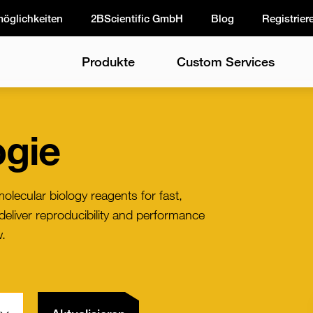
möglichkeiten
2BScientific GmbH
Blog
Registrier
Produkte
Custom Services
ogie
molecular biology reagents for fast,
 deliver reproducibility and performance
w.