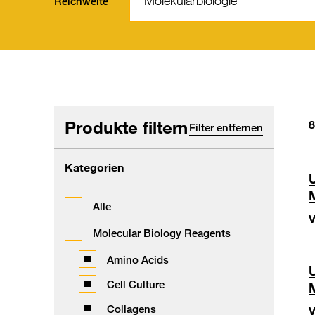
Reichweite
Produkte filtern
8
Filter entfernen
Kategorien
U
Alle
V
Molecular Biology Reagents
Amino Acids
U
Cell Culture
Collagens
V