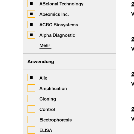
2
ABclonal Technology
V
Abeomics Inc.
ACRO Biosystems
Alpha Diagnostic
2
Mehr
V
Anwendung
2
Alle
V
Amplification
Cloning
2
Control
V
Electrophoresis
ELISA