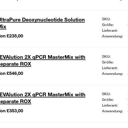
ltraPure Deoxynucleotide Solution
SKU:
Größe:
Mix
Lieferant:
on £235,00
Anwendung:
EVAlution 2X qPCR MasterMix with
SKU:
Größe:
separate ROX
Lieferant:
on £546,00
Anwendung:
EVAlution 2X qPCR MasterMix with
SKU:
Größe:
separate ROX
Lieferant:
on £353,00
Anwendung: