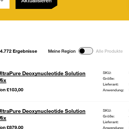
Aktualisieren
4.772 Ergebnisse
Meine Region
Alle Produkte
ltraPure Deoxynucleotide Solution
SKU:
Größe:
Mix
Lieferant:
on £103,00
Anwendung:
ltraPure Deoxynucleotide Solution
SKU:
Größe:
Mix
Lieferant:
on £879,00
Anwendung: