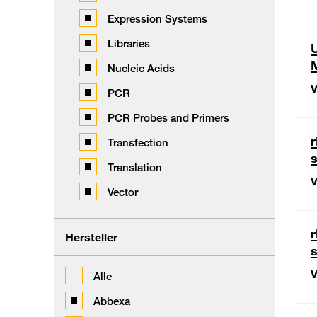
Expression Systems
Libraries
U
Nucleic Acids
V
PCR
PCR Probes and Primers
r
Transfection
Translation
V
Vector
r
Hersteller
V
Alle
Abbexa