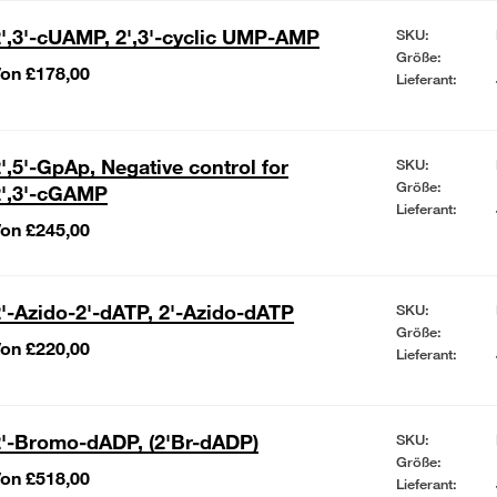
',3'-cUAMP, 2',3'-cyclic UMP-AMP
SKU:
Größe:
on £178,00
Lieferant:
',5'-GpAp, Negative control for
SKU:
Größe:
2',3'-cGAMP
Lieferant:
on £245,00
'-Azido-2'-dATP, 2'-Azido-dATP
SKU:
Größe:
on £220,00
Lieferant:
'-Bromo-dADP, (2'Br-dADP)
SKU:
Größe:
on £518,00
Lieferant: