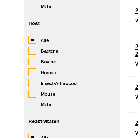
Mehr
2
V
Host
Alle
2
Bacteria
Bovine
V
Human
Insect/Arthropod
2
Mouse
V
Mehr
Reaktivitäten
2
V