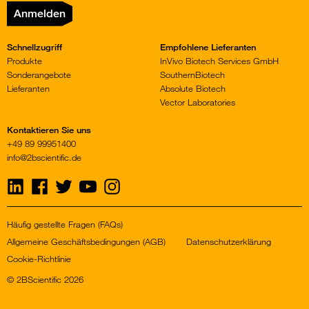
Anmelden
Schnellzugriff
Empfohlene Lieferanten
Produkte
InVivo Biotech Services GmbH
Sonderangebote
SouthernBiotech
Lieferanten
Absolute Biotech
Vector Laboratories
Kontaktieren Sie uns
+49 89 99951400
info@2bscientific.de
Visit
Visit
Visit
Visit
Visit
us
us
us
us
us
on
on
on
on
on
LinkedIn
Facebook
Twitter
YouTube
Instagram
Häufig gestellte Fragen (FAQs)
Allgemeine Geschäftsbedingungen (AGB)
Datenschutzerklärung
Cookie-Richtlinie
© 2BScientific 2026