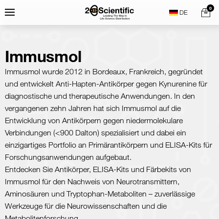
Skip
Home
0
Menu
Search
to
content
Immusmol
Immusmol wurde 2012 in Bordeaux, Frankreich, gegründet
und entwickelt Anti-Hapten-Antikörper gegen Kynurenine für
diagnostische und therapeutische Anwendungen. In den
vergangenen zehn Jahren hat sich Immusmol auf die
Entwicklung von Antikörpern gegen niedermolekulare
Verbindungen (<900 Dalton) spezialisiert und dabei ein
einzigartiges Portfolio an Primärantikörpern und ELISA-Kits für
Forschungsanwendungen aufgebaut.
Entdecken Sie Antikörper, ELISA-Kits und Färbekits von
Immusmol für den Nachweis von Neurotransmittern,
Aminosäuren und Tryptophan-Metaboliten – zuverlässige
Werkzeuge für die Neurowissenschaften und die
Metabolitenforschung.