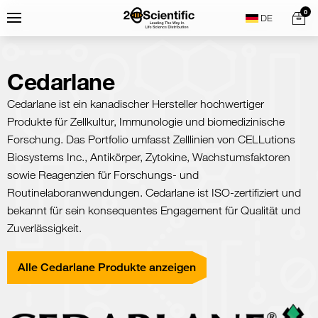
Skip
Home
0
Menu
Search
to
content
Cedarlane
Cedarlane ist ein kanadischer Hersteller hochwertiger
Produkte für Zellkultur, Immunologie und biomedizinische
Forschung. Das Portfolio umfasst Zelllinien von CELLutions
Biosystems Inc., Antikörper, Zytokine, Wachstumsfaktoren
sowie Reagenzien für Forschungs- und
Routinelaboranwendungen. Cedarlane ist ISO-zertifiziert und
bekannt für sein konsequentes Engagement für Qualität und
Zuverlässigkeit.
Alle Cedarlane Produkte anzeigen