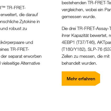
bestehenden TR-FRET-Tec
DER™ TR-FRET-
vergleichen, wobei ein Pa
erweitert, die darauf
gemessen wurde.
nschliche Zytokine in
r und robust zu
Die drei TR-FRET-Assay-T
ihrer Kapazität bewertet, 
tikörperpaare und
4EBP1 (T37/T46), AKTpan
 eines TR-FRET-
(T180/Y182), SLP-76 (S37
der separat erworben
Zellen zu messen, die mi
ielseitige Alternative
behandelt wurden.
Mehr erfahren