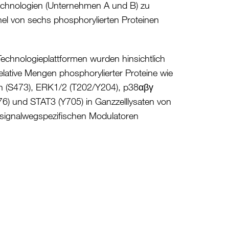
hnologien (Unternehmen A und B) zu
nel von sechs phosphorylierten Proteinen
echnologieplattformen wurden hinsichtlich
relative Mengen phosphorylierter Proteine wie
 (S473), ERK1/2 (T202/Y204), p38αβγ
6) und STAT3 (Y705) in Ganzzelllysaten von
t signalwegspezifischen Modulatoren