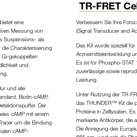
TR-FRET Cell
etet eine
Verbessern Sie Ihre Fo
ativen Messung von
(Signal Transducer and Ac
s Suspensions- als
Das Kit wurde speziell für 
r die Charakterisierung
Arzneimittelentwicklung u
 Gi-gekoppelten
Es ist für Phospho-STAT 1,
lichkeit und
zuverlässige sowie reprod
ung.
Leistung.
ur und alle
Unter Nutzung der TR-FRE
ndard, Biotin-cAMP,
das THUNDER™ Kit die prä
tektionspuffer. Der
Proteine in Zelllysaten. 
reies cAMP mit einem
markierte Antikörper, die
Tracer um die Bindung
Die Anregung des Europi
onalen cAMP-
665 nm, wodurch die Pho