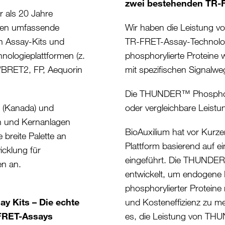
zwei bestehenden TR-
r als 20 Jahre
aben umfassende
Wir haben die Leistung 
on Assay-Kits und
TR-FRET-Assay-Technolog
nologieplattformen (z.
phosphorylierte Proteine 
BRET2, FP, Aequorin
mit spezifischen Signalw
Die THUNDER™ Phospho-P
l (Kanada) und
oder vergleichbare Leistu
n und Kernanlagen
BioAuxilium hat vor Ku
breite Palette an
Plattform basierend auf 
icklung für
eingeführt. Die THUNDER™
en an.
entwickelt, um endogene M
phosphorylierter Proteine m
 Kits – Die echte
und Kosteneffizienz zu m
-FRET-Assays
es, die Leistung von TH