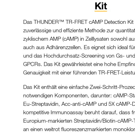
Kit
Das THUNDER™ TR-FRET cAMP Detection Kit bi
zuverlässige und effiziente Methode zur quantit
zyklischem AMP (cAMP) in Zelllysaten sowohl au
auch aus Adhärenzzellen. Es eignet sich ideal fü
und das Hochdurchsatz-Screening von Gs- und
GPCRs. Das Kit gewährleistet eine hohe Empfind
Genauigkeit mit einer führenden TR-FRET-Leist
Das Kit enthält eine einfache Zwei-Schritt-Prozed
notwendigen Komponenten, darunter: cAMP-Sta
Eu-Streptavidin, Acc-anti-cAMP und 5X cAMP-De
kompetitive Immunoassay beruht darauf, dass f
Europium-markierten Streptavidin/Biotin-cAMP-
an einen weitrot fluoreszenzmarkierten monokl