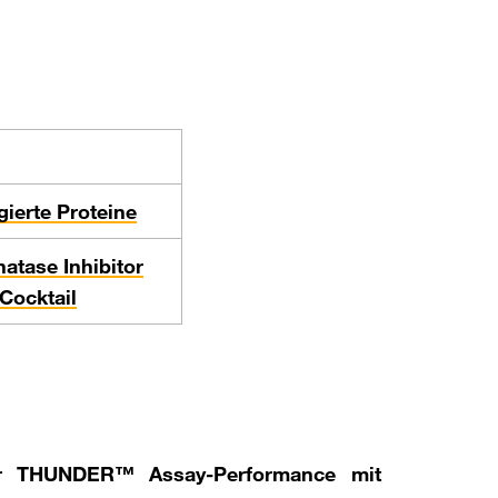
ierte Proteine
atase Inhibitor
Cocktail
der THUNDER™ Assay-Performance mit