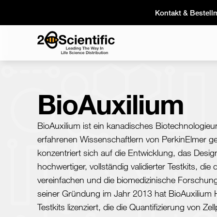
Skip
Kontakt & Bestell
to
content
Home
BioAuxilium
BioAuxilium ist ein kanadisches Biotechnologie
erfahrenen Wissenschaftlern von PerkinElmer g
konzentriert sich auf die Entwicklung, das Desig
hochwertiger, vollständig validierter Testkits, di
vereinfachen und die biomedizinische Forschung
seiner Gründung im Jahr 2013 hat BioAuxilium
Testkits lizenziert, die die Quantifizierung von Z