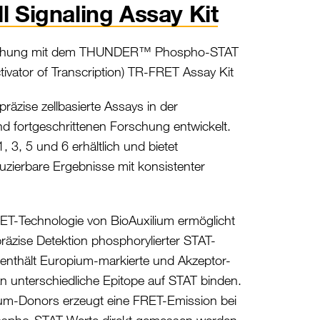
 Signaling Assay Kit
rschung mit dem THUNDER™ Phospho-STAT
tivator of Transcription) TR-FRET Assay Kit
präzise zellbasierte Assays in der
nd fortgeschrittenen Forschung entwickelt.
 3, 5 und 6 erhältlich und bietet
uzierbare Ergebnisse mit konsistenter
T-Technologie von BioAuxilium ermöglicht
zise Detektion phosphorylierter STAT-
Es enthält Europium-markierte und Akzeptor-
 an unterschiedliche Epitope auf STAT binden.
um-Donors erzeugt eine FRET-Emission bei
spho-STAT-Werte direkt gemessen werden.