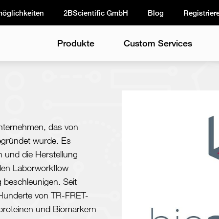
möglichkeiten
2BScientific GmbH
Blog
Registrier
Produkte
Custom Services
unternehmen, das von
egründet wurde. Es
n und die Herstellung
e den Laborworkflow
 beschleunigen. Seit
 Hunderte von TR-FRET-
ellproteinen und Biomarkern