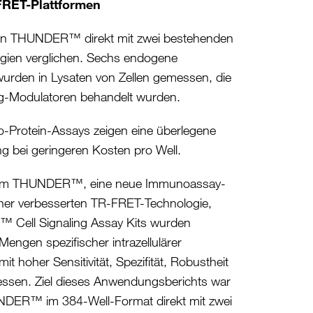
FRET-Plattformen
von THUNDER™ direkt mit zwei bestehenden
ien verglichen. Sechs endogene
wurden in Lysaten von Zellen gemessen, die
eg-Modulatoren behandelt wurden.
rotein-Assays zeigen eine überlegene
ng bei geringeren Kosten pro Well.
rzem THUNDER™, eine neue Immunoassay-
einer verbesserten TR-FRET-Technologie,
 Cell Signaling Assay Kits wurden
engen spezifischer intrazellulärer
it hoher Sensitivität, Spezifität, Robustheit
essen. Ziel dieses Anwendungsberichts war
UNDER™ im 384-Well-Format direkt mit zwei