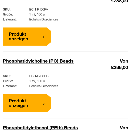
£288,00
SKU:
ECH-P-B0PA
Größe:
1 ml, 100 ul
Lieferant:
Echelon Biosciences
Produkt
anzeigen
Phosphatidylcholine (PC) Beads
Von
£288,00
SKU:
ECH-P-B0PC
Größe:
1 ml, 100 ul
Lieferant:
Echelon Biosciences
Produkt
anzeigen
Phosphatidylethanol (PEth) Beads
Von