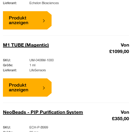
Lieferant:
Echelon Biosciences
Produkt
anzeigen
M1 TUBE (Magentic)
Von
£1099,00
SKU:
UM-0406M-1000
Größe:
1 ml
Lieferant:
LifeSensors
Produkt
anzeigen
NeoBeads - PIP Purification System
Von
£355,00
SKU:
ECH-P-B999