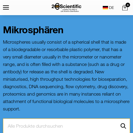
Skip
Home
0
Menu
Search
to
content
Mikrosphären
Microspheres usually consist of a spherical shell that is made
of a biodegradable or resorbable plastic polymer, that has a
very small diameter usually in the micrometer or nanometer
range, and is often filled with a substance (such as a drug or
antibody) for release as the shell is degraded. New
miniaturised, high throughput technologies for bioseparation,
diagnostics, DNA sequencing, flow cytometry, drug discovery,
proteomics and genomics are in many instances reliant on
attachment of functional biological molecules to a microsphere
support.
Suche:
Go