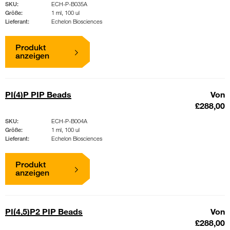
SKU:
ECH-P-B035A
Größe:
1 ml, 100 ul
Lieferant:
Echelon Biosciences
Produkt
anzeigen
PI(4)P PIP Beads
Von
£288,00
SKU:
ECH-P-B004A
Größe:
1 ml, 100 ul
Lieferant:
Echelon Biosciences
Produkt
anzeigen
PI(4,5)P2 PIP Beads
Von
£288,00