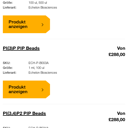
Größe:
100 ul, 500 ul
Lieferant:
Echelon Biosciences
Produkt
anzeigen
PI(3)P PIP Beads
Von
£288,00
SKU:
ECH-P-B003A
Größe:
1 ml, 100 ul
Lieferant:
Echelon Biosciences
Produkt
anzeigen
PI(3,4)P2 PIP Beads
Von
£288,00
SKU:
ECH-P-B034A