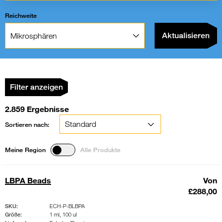
Reichweite
Filter:
Aktualisieren
Filter anzeigen
2.859 Ergebnisse
Sortieren nach:
Meine Region
Alle Produkte
LBPA Beads
Von
£288,00
SKU:
ECH-P-BLBPA
Größe:
1 ml, 100 ul