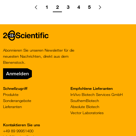
Pagination
1
2
3
4
5
Go
Previous
page
Go
Go
Go
Go
Go
Go
Next
page
to
to
to
to
to
to
to
page
page
page
page
page
Home
Abonnieren Sie unseren Newsletter für die
neuesten Nachrichten, direkt aus dem
Bienenstock.
Anmelden
Schnellzugriff
Empfohlene Lieferanten
Produkte
InVivo Biotech Services GmbH
Sonderangebote
SouthernBiotech
Lieferanten
Absolute Biotech
Vector Laboratories
Kontaktieren Sie uns
+49 89 99951400