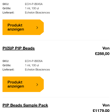
SKU:
ECH-P-B045A
Größe:
1 ml, 100 ul
Lieferant:
Echelon Biosciences
Produkt
anzeigen
PI(5)P PIP Beads
Von
£288,00
SKU:
ECH-P-B005A
Größe:
1 ml, 100 ul
Lieferant:
Echelon Biosciences
Produkt
anzeigen
PIP Beads Sample Pack
Von
£1179,00