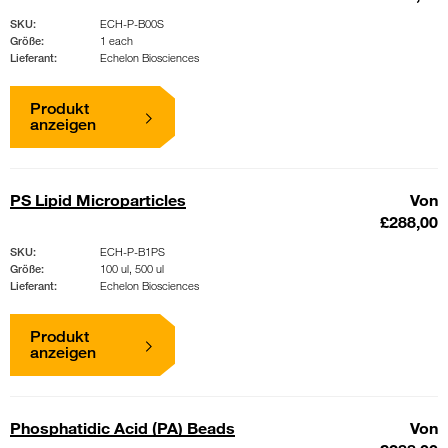
SKU:
ECH-P-B00S
Größe:
1 each
Lieferant:
Echelon Biosciences
Produkt
anzeigen
PS Lipid Microparticles
Von
£288,00
SKU:
ECH-P-B1PS
Größe:
100 ul, 500 ul
Lieferant:
Echelon Biosciences
Produkt
anzeigen
Phosphatidic Acid (PA) Beads
Von