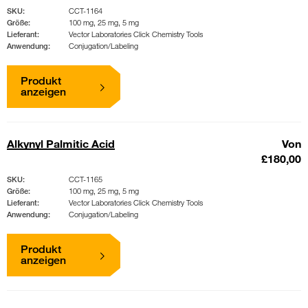
SKU:
CCT-1164
Größe:
100 mg, 25 mg, 5 mg
Lieferant:
Vector Laboratories Click Chemistry Tools
Anwendung:
Conjugation/Labeling
Produkt
anzeigen
Alkynyl Palmitic Acid
Von
£180,00
SKU:
CCT-1165
Größe:
100 mg, 25 mg, 5 mg
Lieferant:
Vector Laboratories Click Chemistry Tools
Anwendung:
Conjugation/Labeling
Produkt
anzeigen