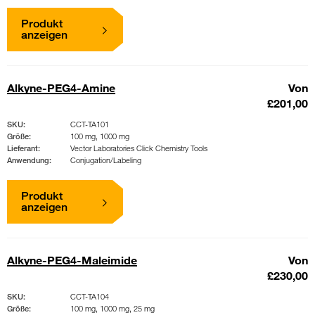
Produkt
anzeigen
Alkyne-PEG4-Amine
Von
£201,00
SKU:
CCT-TA101
Größe:
100 mg, 1000 mg
Lieferant:
Vector Laboratories Click Chemistry Tools
Anwendung:
Conjugation/Labeling
Produkt
anzeigen
Alkyne-PEG4-Maleimide
Von
£230,00
SKU:
CCT-TA104
Größe:
100 mg, 1000 mg, 25 mg