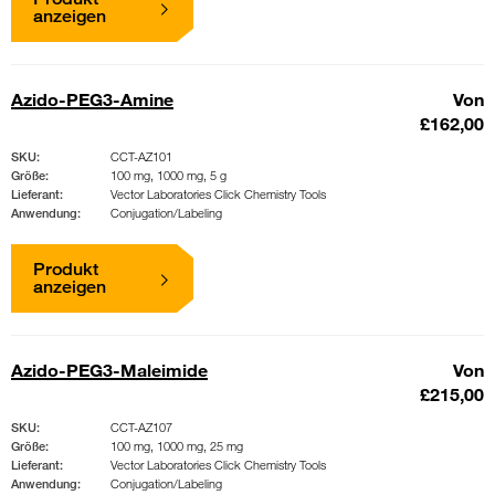
anzeigen
Azido-PEG3-Amine
Von
£162,00
SKU:
CCT-AZ101
Größe:
100 mg, 1000 mg, 5 g
Lieferant:
Vector Laboratories Click Chemistry Tools
Anwendung:
Conjugation/Labeling
Produkt
anzeigen
Azido-PEG3-Maleimide
Von
£215,00
SKU:
CCT-AZ107
Größe:
100 mg, 1000 mg, 25 mg
Lieferant:
Vector Laboratories Click Chemistry Tools
Anwendung:
Conjugation/Labeling