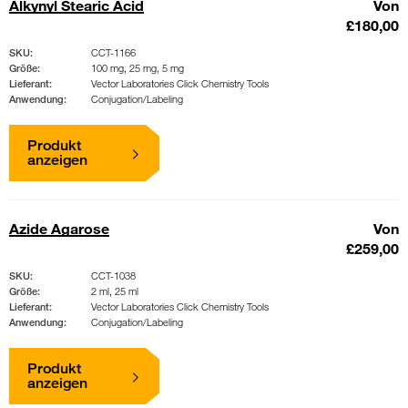
Alkynyl Stearic Acid
Von
£180,00
SKU:
CCT-1166
Größe:
100 mg, 25 mg, 5 mg
Lieferant:
Vector Laboratories Click Chemistry Tools
Anwendung:
Conjugation/Labeling
Produkt
anzeigen
Azide Agarose
Von
£259,00
SKU:
CCT-1038
Größe:
2 ml, 25 ml
Lieferant:
Vector Laboratories Click Chemistry Tools
Anwendung:
Conjugation/Labeling
Produkt
anzeigen