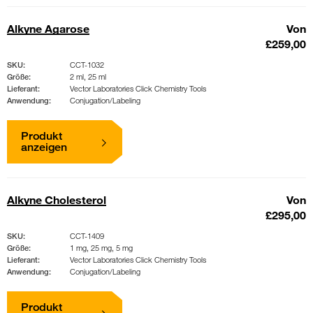
Alkyne Agarose
Von
£259,00
SKU:
CCT-1032
Größe:
2 ml, 25 ml
Lieferant:
Vector Laboratories Click Chemistry Tools
Anwendung:
Conjugation/Labeling
Produkt
anzeigen
Alkyne Cholesterol
Von
£295,00
SKU:
CCT-1409
Größe:
1 mg, 25 mg, 5 mg
Lieferant:
Vector Laboratories Click Chemistry Tools
Anwendung:
Conjugation/Labeling
Produkt