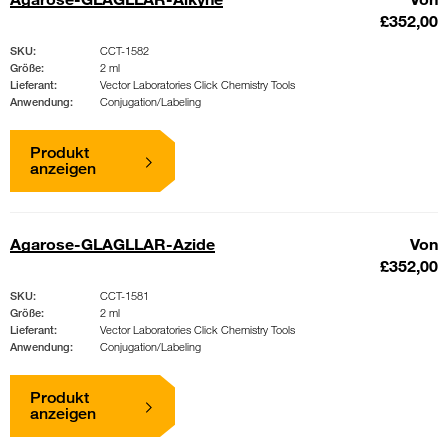
£352,00
SKU:
CCT-1582
Größe:
2 ml
Lieferant:
Vector Laboratories Click Chemistry Tools
Anwendung:
Conjugation/Labeling
Produkt
anzeigen
Agarose-GLAGLLAR-Azide
Von
£352,00
SKU:
CCT-1581
Größe:
2 ml
Lieferant:
Vector Laboratories Click Chemistry Tools
Anwendung:
Conjugation/Labeling
Produkt
anzeigen