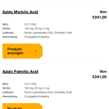
Azido Myristic Acid
Von
£241,00
SKU:
CCT-1345
Größe:
100 mg, 25 mg, 5 mg
Lieferant:
Vector Laboratories Click Chemistry Tools
Anwendung:
Conjugation/Labeling
Produkt
anzeigen
Azido Palmitic Acid
Von
£241,00
SKU:
CCT-1346
Größe:
100 mg, 25 mg, 5 mg
Lieferant:
Vector Laboratories Click Chemistry Tools
Anwendung:
Conjugation/Labeling
Produkt