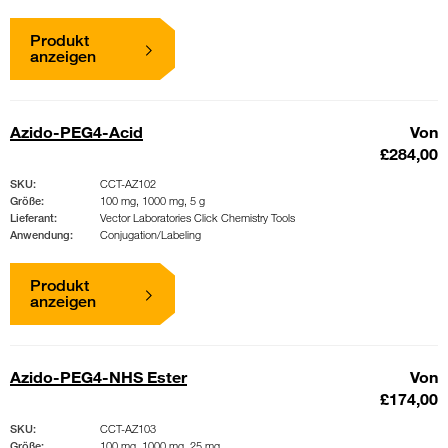
Produkt
anzeigen
Azido-PEG4-Acid
Von
£284,00
SKU:
CCT-AZ102
Größe:
100 mg, 1000 mg, 5 g
Lieferant:
Vector Laboratories Click Chemistry Tools
Anwendung:
Conjugation/Labeling
Produkt
anzeigen
Azido-PEG4-NHS Ester
Von
£174,00
SKU:
CCT-AZ103
Größe:
100 mg, 1000 mg, 25 mg