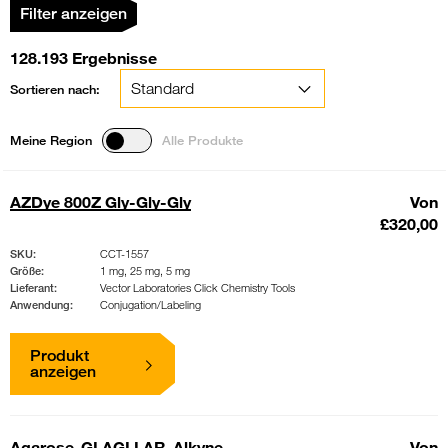
Filter anzeigen
128.193 Ergebnisse
Sortieren nach:
Meine Region
Alle Produkte
AZDye 800Z Gly-Gly-Gly
Von
£320,00
SKU:
CCT-1557
Größe:
1 mg, 25 mg, 5 mg
Lieferant:
Vector Laboratories Click Chemistry Tools
Anwendung:
Conjugation/Labeling
Produkt
anzeigen
Agarose-GLAGLLAR-Alkyne
Von