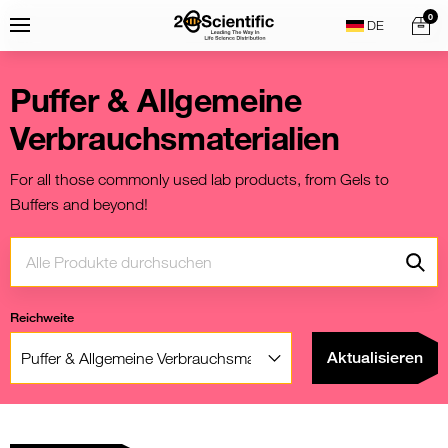
Skip
Home
0
Menu
Search
to
content
Puffer & Allgemeine
Verbrauchsmaterialien
For all those commonly used lab products, from Gels to
Buffers and beyond!
Suche:
Go
Reichweite
Filter:
Aktualisieren