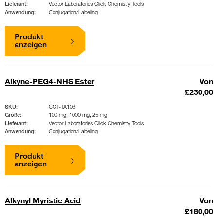
Lieferant:
Vector Laboratories Click Chemistry Tools
Anwendung:
Conjugation/Labeling
Produkt
anzeigen
Alkyne-PEG4-NHS Ester
Von
£230,00
SKU:
CCT-TA103
Größe:
100 mg, 1000 mg, 25 mg
Lieferant:
Vector Laboratories Click Chemistry Tools
Anwendung:
Conjugation/Labeling
Produkt
anzeigen
Alkynyl Myristic Acid
Von
£180,00