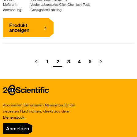
Lieferant:
Vector Laboratories Click Chemistry Tools
Anwendung:
Conjugation/Labeling
Produkt
anzeigen
Pagination
1
2
3
4
5
Go
Previous
page
Go
Go
Go
Go
Go
Go
Next
page
to
to
to
to
to
to
to
page
page
page
page
page
Home
Abonnieren Sie unseren Newsletter für die
neuesten Nachrichten, direkt aus dem
Bienenstock.
Anmelden