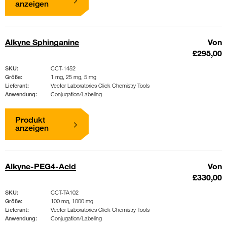
anzeigen
Alkyne Sphinganine
Von
£295,00
SKU:
CCT-1452
Größe:
1 mg, 25 mg, 5 mg
Lieferant:
Vector Laboratories Click Chemistry Tools
Anwendung:
Conjugation/Labeling
Produkt
anzeigen
Alkyne-PEG4-Acid
Von
£330,00
SKU:
CCT-TA102
Größe:
100 mg, 1000 mg
Lieferant:
Vector Laboratories Click Chemistry Tools
Anwendung:
Conjugation/Labeling