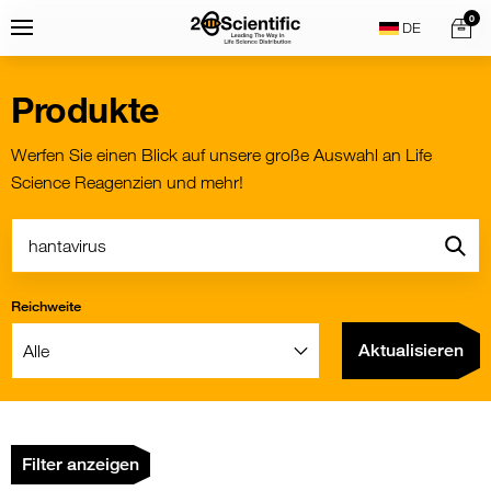
Skip
Home
0
Menu
Search
to
content
Produkte
Werfen Sie einen Blick auf unsere große Auswahl an Life
Science Reagenzien und mehr!
Suche:
Go
Reichweite
Filter:
Aktualisieren
Filter anzeigen