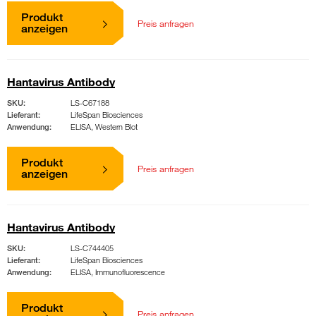
Produkt
Preis anfragen
anzeigen
Hantavirus Antibody
SKU:
LS-C67188
Lieferant:
LifeSpan Biosciences
Anwendung:
ELISA, Western Blot
Produkt
Preis anfragen
anzeigen
Hantavirus Antibody
SKU:
LS-C744405
Lieferant:
LifeSpan Biosciences
Anwendung:
ELISA, Immunofluorescence
Produkt
Preis anfragen