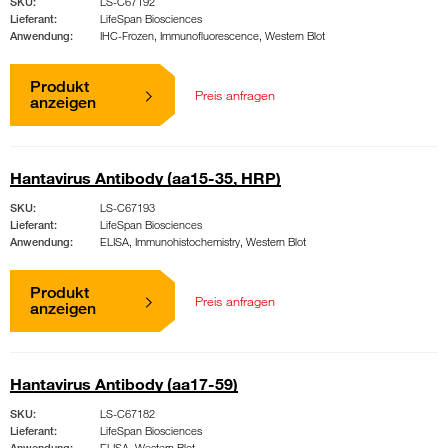
SKU:
LS-C67192
Lieferant:
LifeSpan Biosciences
Anwendung:
IHC-Frozen, Immunofluorescence, Western Blot
Produkt
Preis anfragen
anzeigen
Hantavirus Antibody (aa15-35, HRP)
SKU:
LS-C67193
Lieferant:
LifeSpan Biosciences
Anwendung:
ELISA, Immunohistochemistry, Western Blot
Produkt
Preis anfragen
anzeigen
Hantavirus Antibody (aa17-59)
SKU:
LS-C67182
Lieferant:
LifeSpan Biosciences
Anwendung:
ELISA, Western Blot