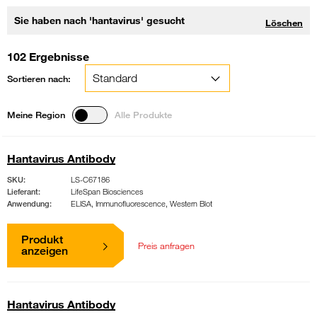
Sie haben nach 'hantavirus' gesucht
Löschen
102 Ergebnisse
Sortieren nach:
Meine Region
Alle Produkte
Hantavirus Antibody
SKU:
LS-C67186
Lieferant:
LifeSpan Biosciences
Anwendung:
ELISA, Immunofluorescence, Western Blot
Produkt
Preis anfragen
anzeigen
Hantavirus Antibody