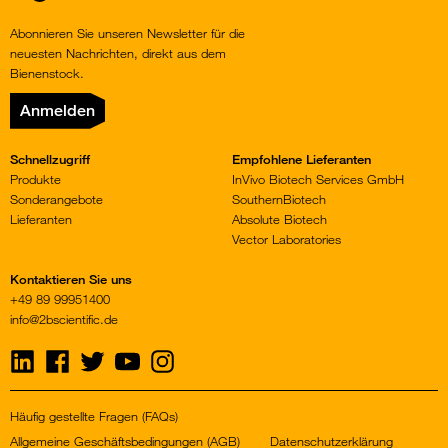
Abonnieren Sie unseren Newsletter für die
neuesten Nachrichten, direkt aus dem
Bienenstock.
Anmelden
Schnellzugriff
Empfohlene Lieferanten
Produkte
InVivo Biotech Services GmbH
Sonderangebote
SouthernBiotech
Lieferanten
Absolute Biotech
Vector Laboratories
Kontaktieren Sie uns
+49 89 99951400
info@2bscientific.de
Visit
Visit
Visit
Visit
Visit
us
us
us
us
us
on
on
on
on
on
LinkedIn
Facebook
Twitter
YouTube
Instagram
Häufig gestellte Fragen (FAQs)
Allgemeine Geschäftsbedingungen (AGB)
Datenschutzerklärung