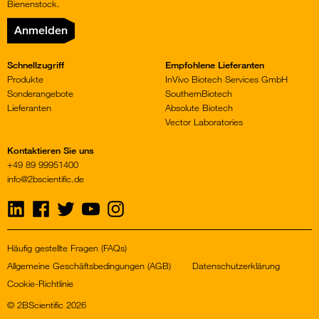
Bienenstock.
Anmelden
Schnellzugriff
Empfohlene Lieferanten
Produkte
InVivo Biotech Services GmbH
Sonderangebote
SouthernBiotech
Lieferanten
Absolute Biotech
Vector Laboratories
Kontaktieren Sie uns
+49 89 99951400
info@2bscientific.de
Visit
Visit
Visit
Visit
Visit
us
us
us
us
us
on
on
on
on
on
LinkedIn
Facebook
Twitter
YouTube
Instagram
Häufig gestellte Fragen (FAQs)
Allgemeine Geschäftsbedingungen (AGB)
Datenschutzerklärung
Cookie-Richtlinie
© 2BScientific 2026