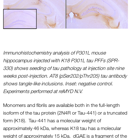
Immunohistochemistry analysis of P301L mouse
hippocampus injected with K18 P301L tau PFFs (SPR-
330) shows seeding of tau pathology at injection site nine
weeks post-injection. AT8 (pSer202/pThr205) tau antibody
shows tangle-like inclusions. Inset: negative control.
Experiments performed at reMYD N.V.
Monomers and fibrils are available both in the full-length
isoform of the tau protein (2N4R or Tau-441) or a truncated
form (K18). Tau-441 has a molecular weight of
approximately 46 kDa, whereas K18 tau has a molecular
weight of approximately 15 kDa. dGAE is a fragment of the