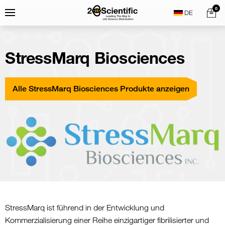
Skip
Home
0
Menu
Search
to
content
StressMarq Biosciences
Alle StressMarq Biosciences Produkte anzeigen
StressMarq ist führend in der Entwicklung und
Kommerzialisierung einer Reihe einzigartiger fibrilisierter und