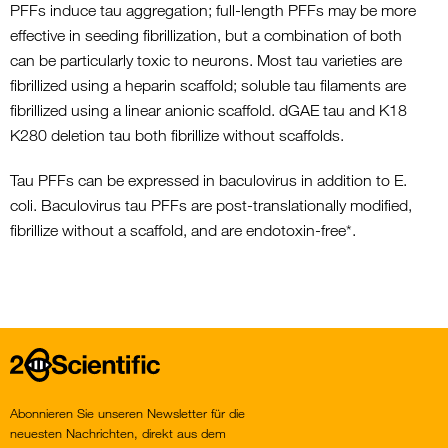
PFFs induce tau aggregation; full-length PFFs may be more
effective in seeding fibrillization, but a combination of both
can be particularly toxic to neurons. Most tau varieties are
fibrillized using a heparin scaffold; soluble tau filaments are
fibrillized using a linear anionic scaffold. dGAE tau and K18
K280 deletion tau both fibrillize without scaffolds.
Tau PFFs can be expressed in baculovirus in addition to E.
coli. Baculovirus tau PFFs are post-translationally modified,
fibrillize without a scaffold, and are endotoxin-free*.
Home
Abonnieren Sie unseren Newsletter für die
neuesten Nachrichten, direkt aus dem