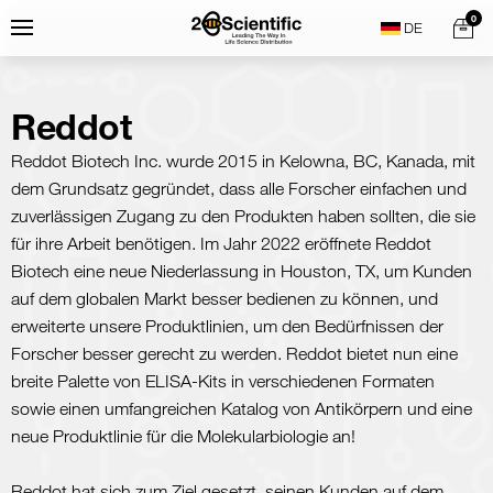
Skip
Home
0
Menu
Search
to
content
Reddot
Reddot Biotech Inc. wurde 2015 in Kelowna, BC, Kanada, mit
dem Grundsatz gegründet, dass alle Forscher einfachen und
zuverlässigen Zugang zu den Produkten haben sollten, die sie
für ihre Arbeit benötigen. Im Jahr 2022 eröffnete Reddot
Biotech eine neue Niederlassung in Houston, TX, um Kunden
auf dem globalen Markt besser bedienen zu können, und
erweiterte unsere Produktlinien, um den Bedürfnissen der
Forscher besser gerecht zu werden. Reddot bietet nun eine
breite Palette von ELISA-Kits in verschiedenen Formaten
sowie einen umfangreichen Katalog von Antikörpern und eine
neue Produktlinie für die Molekularbiologie an!
Reddot hat sich zum Ziel gesetzt, seinen Kunden auf dem