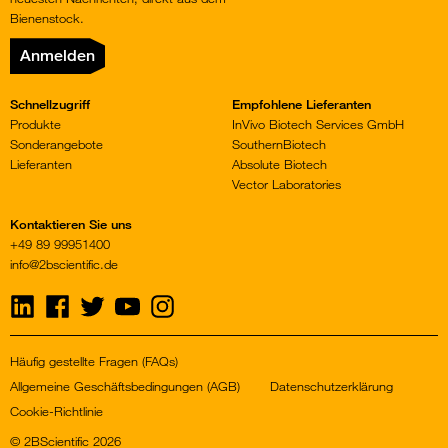
Bienenstock.
Anmelden
Schnellzugriff
Empfohlene Lieferanten
Produkte
InVivo Biotech Services GmbH
Sonderangebote
SouthernBiotech
Lieferanten
Absolute Biotech
Vector Laboratories
Kontaktieren Sie uns
+49 89 99951400
info@2bscientific.de
Visit
Visit
Visit
Visit
Visit
us
us
us
us
us
on
on
on
on
on
LinkedIn
Facebook
Twitter
YouTube
Instagram
Häufig gestellte Fragen (FAQs)
Allgemeine Geschäftsbedingungen (AGB)
Datenschutzerklärung
Cookie-Richtlinie
© 2BScientific 2026