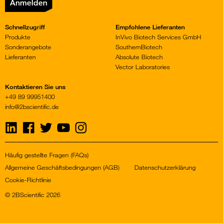
Anmelden
Schnellzugriff
Empfohlene Lieferanten
Produkte
InVivo Biotech Services GmbH
Sonderangebote
SouthernBiotech
Lieferanten
Absolute Biotech
Vector Laboratories
Kontaktieren Sie uns
+49 89 99951400
info@2bscientific.de
Visit
Visit
Visit
Visit
Visit
us
us
us
us
us
on
on
on
on
on
LinkedIn
Facebook
Twitter
YouTube
Instagram
Häufig gestellte Fragen (FAQs)
Allgemeine Geschäftsbedingungen (AGB)
Datenschutzerklärung
Cookie-Richtlinie
© 2BScientific 2026