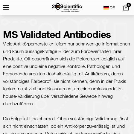
Skip
Home
0
Menu
Search
to
content
MS Validated Antibodies
Viele Antikörperhersteller liefern nur sehr wenige Informationen
und kaum aussagekräftige Bilder zum Färbeverhalten ihrer
Produkte. Oft beschränken sich die Referenzen lediglich auf
eine positive und eine negative Kontrolle. Pathologen und
Forschende arbeiten deshalb häufig mit Antikörpern, deren
vollständiges Färbeprofil sie nicht kennen, denn in der Praxis
fehlen meist Zeit und Ressourcen, um eine umfassende In-
house-Validierung über verschiedene Gewebe hinweg
durchzuführen.
Die Folge ist Unsicherheit. Ohne vollständige Validierung lässt
sich nicht einschätzen, ob ein Antikörper zuverlässig ist und
ob die gewonnenen Daten wirklich vertrauenswürdig sind.