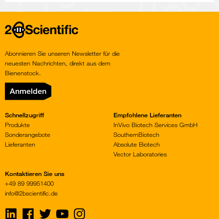
Home
Abonnieren Sie unseren Newsletter für die
neuesten Nachrichten, direkt aus dem
Bienenstock.
Anmelden
Schnellzugriff
Empfohlene Lieferanten
Produkte
InVivo Biotech Services GmbH
Sonderangebote
SouthernBiotech
Lieferanten
Absolute Biotech
Vector Laboratories
Kontaktieren Sie uns
+49 89 99951400
info@2bscientific.de
Visit
Visit
Visit
Visit
Visit
us
us
us
us
us