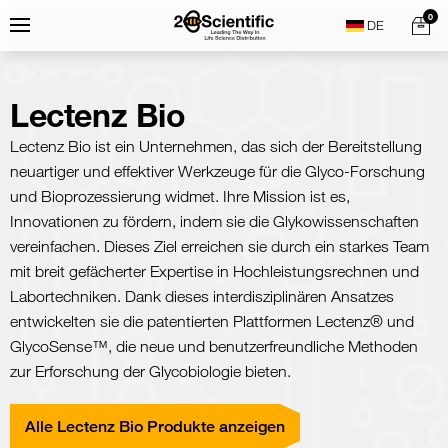
Skip
Home
0
Menu
Search
to
content
Lectenz Bio
Lectenz Bio ist ein Unternehmen, das sich der Bereitstellung
neuartiger und effektiver Werkzeuge für die Glyco-Forschung
und Bioprozessierung widmet. Ihre Mission ist es,
Innovationen zu fördern, indem sie die Glykowissenschaften
vereinfachen. Dieses Ziel erreichen sie durch ein starkes Team
mit breit gefächerter Expertise in Hochleistungsrechnen und
Labortechniken. Dank dieses interdisziplinären Ansatzes
entwickelten sie die patentierten Plattformen Lectenz® und
GlycoSense™, die neue und benutzerfreundliche Methoden
zur Erforschung der Glycobiologie bieten.
Alle Lectenz Bio Produkte anzeigen