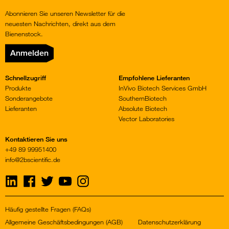
Abonnieren Sie unseren Newsletter für die
neuesten Nachrichten, direkt aus dem
Bienenstock.
Anmelden
Schnellzugriff
Empfohlene Lieferanten
Produkte
InVivo Biotech Services GmbH
Sonderangebote
SouthernBiotech
Lieferanten
Absolute Biotech
Vector Laboratories
Kontaktieren Sie uns
+49 89 99951400
info@2bscientific.de
Visit
Visit
Visit
Visit
Visit
us
us
us
us
us
on
on
on
on
on
LinkedIn
Facebook
Twitter
YouTube
Instagram
Häufig gestellte Fragen (FAQs)
Allgemeine Geschäftsbedingungen (AGB)
Datenschutzerklärung