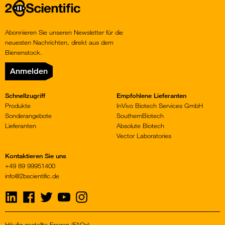
Home
Abonnieren Sie unseren Newsletter für die
neuesten Nachrichten, direkt aus dem
Bienenstock.
Anmelden
Schnellzugriff
Empfohlene Lieferanten
Produkte
InVivo Biotech Services GmbH
Sonderangebote
SouthernBiotech
Lieferanten
Absolute Biotech
Vector Laboratories
Kontaktieren Sie uns
+49 89 99951400
info@2bscientific.de
Visit
Visit
Visit
Visit
Visit
us
us
us
us
us
on
on
on
on
on
LinkedIn
Facebook
Twitter
YouTube
Instagram
Häufig gestellte Fragen (FAQs)