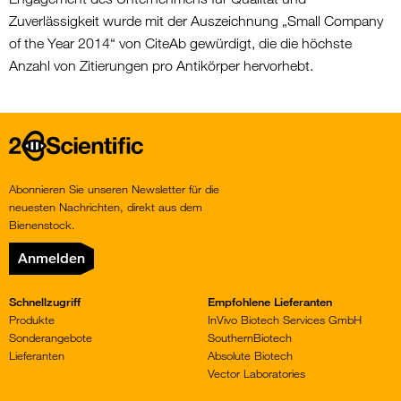
Zuverlässigkeit wurde mit der Auszeichnung „Small Company
of the Year 2014“ von CiteAb gewürdigt, die die höchste
Anzahl von Zitierungen pro Antikörper hervorhebt.
Home
Abonnieren Sie unseren Newsletter für die
neuesten Nachrichten, direkt aus dem
Bienenstock.
Anmelden
Schnellzugriff
Empfohlene Lieferanten
Produkte
InVivo Biotech Services GmbH
Sonderangebote
SouthernBiotech
Lieferanten
Absolute Biotech
Vector Laboratories