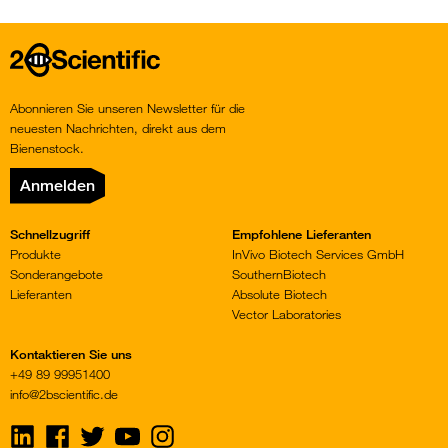
Home
Abonnieren Sie unseren Newsletter für die
neuesten Nachrichten, direkt aus dem
Bienenstock.
Anmelden
Schnellzugriff
Empfohlene Lieferanten
Produkte
InVivo Biotech Services GmbH
Sonderangebote
SouthernBiotech
Lieferanten
Absolute Biotech
Vector Laboratories
Kontaktieren Sie uns
+49 89 99951400
info@2bscientific.de
Visit
Visit
Visit
Visit
Visit
us
us
us
us
us
on
on
on
on
on