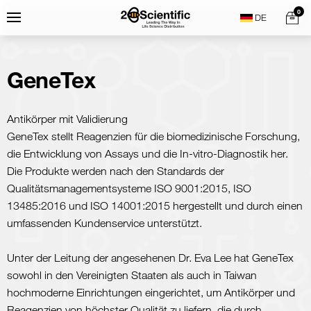
Skip
Home
0
Menu
Search
to
content
GeneTex
Antikörper mit Validierung
GeneTex stellt Reagenzien für die biomedizinische Forschung,
die Entwicklung von Assays und die In-vitro-Diagnostik her.
Die Produkte werden nach den Standards der
Qualitätsmanagementsysteme ISO 9001:2015, ISO
13485:2016 und ISO 14001:2015 hergestellt und durch einen
umfassenden Kundenservice unterstützt.
Unter der Leitung der angesehenen Dr. Eva Lee hat GeneTex
sowohl in den Vereinigten Staaten als auch in Taiwan
hochmoderne Einrichtungen eingerichtet, um Antikörper und
Reagenzien von höchster Qualität zu liefern, die durch