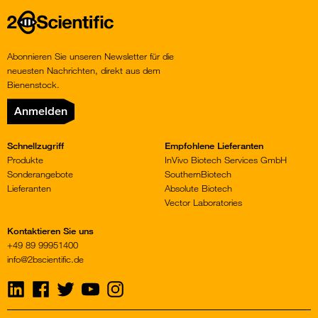
Home
Abonnieren Sie unseren Newsletter für die
neuesten Nachrichten, direkt aus dem
Bienenstock.
Anmelden
Schnellzugriff
Empfohlene Lieferanten
Produkte
InVivo Biotech Services GmbH
Sonderangebote
SouthernBiotech
Lieferanten
Absolute Biotech
Vector Laboratories
Kontaktieren Sie uns
+49 89 99951400
info@2bscientific.de
Visit
Visit
Visit
Visit
Visit
us
us
us
us
us
on
on
on
on
on
LinkedIn
Facebook
Twitter
YouTube
Instagram