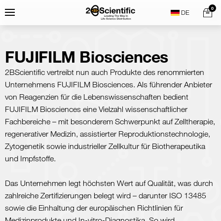
Skip
Home
0
Menu
Search
to
content
FUJIFILM Biosciences
2BScientific vertreibt nun auch Produkte des renommierten
Unternehmens FUJIFILM Biosciences. Als führender Anbieter
von Reagenzien für die Lebenswissenschaften bedient
FUJIFILM Biosciences eine Vielzahl wissenschaftlicher
Fachbereiche – mit besonderem Schwerpunkt auf Zelltherapie,
regenerativer Medizin, assistierter Reproduktionstechnologie,
Zytogenetik sowie industrieller Zellkultur für Biotherapeutika
und Impfstoffe.
Das Unternehmen legt höchsten Wert auf Qualität, was durch
zahlreiche Zertifizierungen belegt wird – darunter ISO 13485
sowie die Einhaltung der europäischen Richtlinien für
Medizinprodukte und In-vitro-Diagnostika. So wird