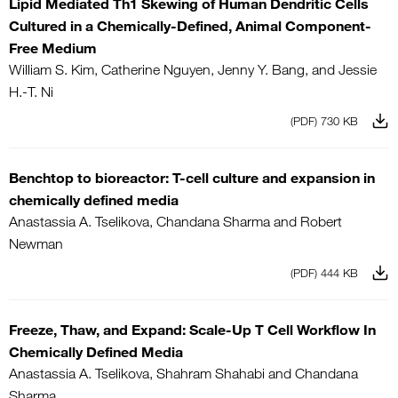
Lipid Mediated Th1 Skewing of Human Dendritic Cells
Cultured in a Chemically-Defined, Animal Component-
Free Medium
William S. Kim, Catherine Nguyen, Jenny Y. Bang, and Jessie
H.-T. Ni
(PDF) 730 KB
Benchtop to bioreactor: T-cell culture and expansion in
chemically defined media
Anastassia A. Tselikova, Chandana Sharma and Robert
Newman
(PDF) 444 KB
Freeze, Thaw, and Expand: Scale-Up T Cell Workflow In
Chemically Defined Media
Anastassia A. Tselikova, Shahram Shahabi and Chandana
Sharma