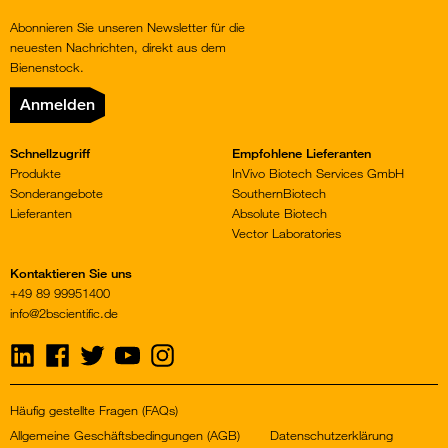
Abonnieren Sie unseren Newsletter für die
neuesten Nachrichten, direkt aus dem
Bienenstock.
Anmelden
Schnellzugriff
Empfohlene Lieferanten
Produkte
InVivo Biotech Services GmbH
Sonderangebote
SouthernBiotech
Lieferanten
Absolute Biotech
Vector Laboratories
Kontaktieren Sie uns
+49 89 99951400
info@2bscientific.de
Visit
Visit
Visit
Visit
Visit
us
us
us
us
us
on
on
on
on
on
LinkedIn
Facebook
Twitter
YouTube
Instagram
Häufig gestellte Fragen (FAQs)
Allgemeine Geschäftsbedingungen (AGB)
Datenschutzerklärung