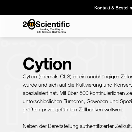
Skip
Kontakt & Bestell
to
content
Home
Cytion
Cytion (ehemals CLS) ist ein unabhängiges Zell
wurde und sich auf die Kultivierung und Konservi
spezialisiert hat. Mit über 800 kontinuierlichen Zel
unterschiedlichen Tumoren, Geweben und Spezie
größten privat geführten Zellbanken weltweit.
Neben der Bereitstellung authentifizierter Zellkultu