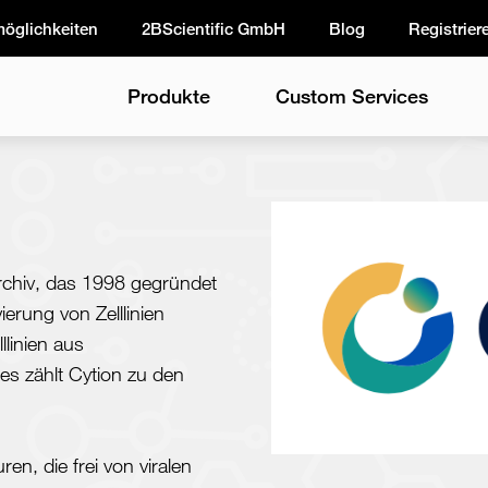
möglichkeiten
2BScientific GmbH
Blog
Registrier
Produkte
Custom Services
archiv, das 1998 gegründet
erung von Zelllinien
llinien aus
s zählt Cytion zu den
ren, die frei von viralen