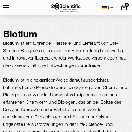
Skip
Home
0
Menu
Search
to
content
Biotium
Biotium ist ein führender Hersteller und Lieferant von Life-
Science-Reagenzien, der sich der Bereitstellung hochwertiger
und innovativer fluoreszierender Werkzeuge verschrieben hat,
die wissenschaftliche Entdeckungen vorantreiben.
Biotium ist in einzigartiger Weise darauf ausgerichtet,
bahnbrechende Produkte durch die Synergie von Chemie und
Biologie zu entwickeln. Unser interdisziplinäres Team aus
erfahrenen Chemikern und Biologen, das an der Spitze des
Designs fluoreszierender Farbstoffe steht, wendet
chemiebasierte Prinzipien an, um Lösungen für bisher
ungelöste Herausforderungen in der Life-Science- und
medizinischen Forschung zu schaffen. Letztendlich ist es