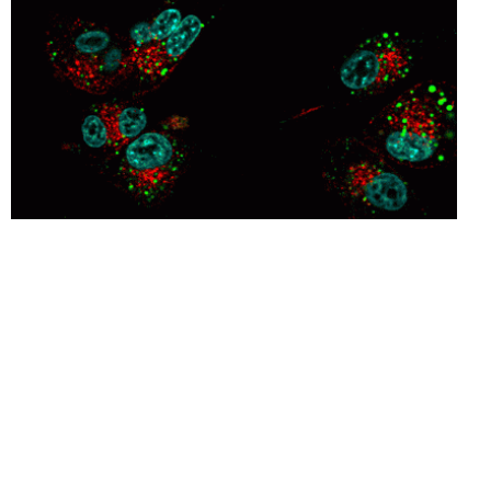
Transferrin ist ein glykoproteinhaltiger Eisen-Transporter,
der Eisen über rezeptorvermittelte Endozytose in
Wirbeltierzellen einschleust. Nach der Bindung an seinen