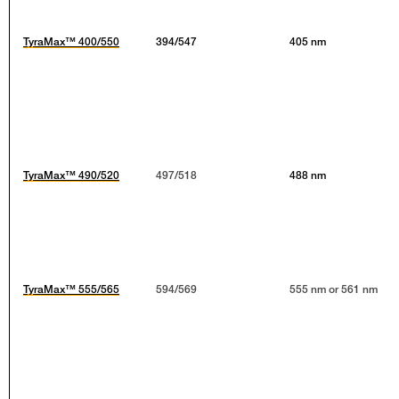
TyraMax™ 400/550
394/547
405 nm
TyraMax™ 490/520
497/518
488 nm
TyraMax™ 555/565
594/569
555 nm or 561 nm