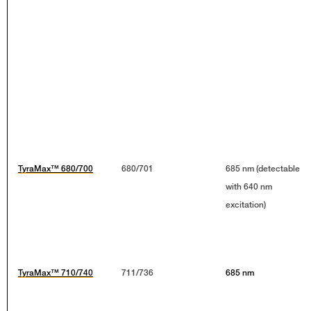
TyraMax™ 680/700
680/701
685 nm (detectable
with 640 nm
excitation)
TyraMax™ 710/740
711/736
685 nm