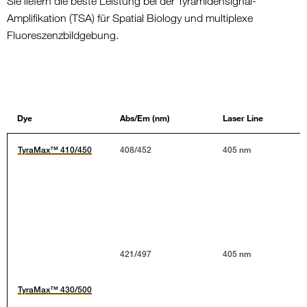
Sie liefern die beste Leistung bei der Tyramidensignal-
Amplifikation (TSA) für Spatial Biology und multiplexe
Fluoreszenzbildgebung.
Dye
Abs/Em (nm)
Laser Line
TyraMax™ 410/450
408/452
405 nm
421/497
405 nm
TyraMax™ 430/500