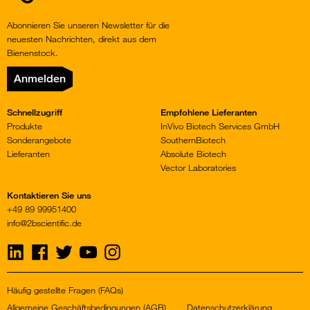
Abonnieren Sie unseren Newsletter für die
neuesten Nachrichten, direkt aus dem
Bienenstock.
Anmelden
Schnellzugriff
Empfohlene Lieferanten
Produkte
InVivo Biotech Services GmbH
Sonderangebote
SouthernBiotech
Lieferanten
Absolute Biotech
Vector Laboratories
Kontaktieren Sie uns
+49 89 99951400
info@2bscientific.de
Visit
Visit
Visit
Visit
Visit
us
us
us
us
us
on
on
on
on
on
LinkedIn
Facebook
Twitter
YouTube
Instagram
Häufig gestellte Fragen (FAQs)
Allgemeine Geschäftsbedingungen (AGB)
Datenschutzerklärung