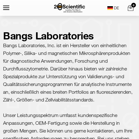
Skip
Home
0
Menu
Search
to
content
Bangs Laboratories
Bangs Laboratories, Inc. ist ein Hersteller von einheitlichen
Polymer-, Silika- und magnetischen Mikrosphärenprodukten
für diagnostische Anwendungen, Forschung und
Durchflusszytometrie. Darüber hinaus bieten wir zahlreiche
Spezialprodukte zur Unterstützung von Validierungs- und
Qualitätssicherungsprogrammen für analytische Instrumente
an, einschließlich eines breiten Portfolios an fluoreszierenden,
Zähl-, Größen- und Zellviabilitätsstandards.
Unser Leistungsspektrum umfasst kundenspezifische
Anpassungen, OEM-Fertigung sowie die Herstellung in
großen Mengen. Sie können uns gerne kontaktieren, um Ihre
spezifischen Anforderungen zu besprechen. Bei uns stehen