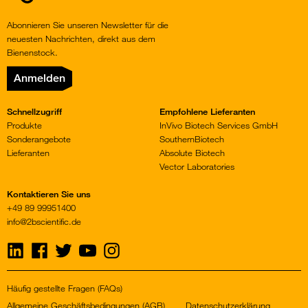
Abonnieren Sie unseren Newsletter für die
neuesten Nachrichten, direkt aus dem
Bienenstock.
Anmelden
Schnellzugriff
Empfohlene Lieferanten
Produkte
InVivo Biotech Services GmbH
Sonderangebote
SouthernBiotech
Lieferanten
Absolute Biotech
Vector Laboratories
Kontaktieren Sie uns
+49 89 99951400
info@2bscientific.de
Visit
Visit
Visit
Visit
Visit
us
us
us
us
us
on
on
on
on
on
LinkedIn
Facebook
Twitter
YouTube
Instagram
Häufig gestellte Fragen (FAQs)
Allgemeine Geschäftsbedingungen (AGB)
Datenschutzerklärung