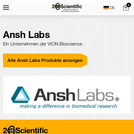
Skip
Home
0
Menu
Search
to
content
Ansh Labs
Ein Unternehmen der VION Bioscience
Alle Ansh Labs Produkte anzeigen
Home