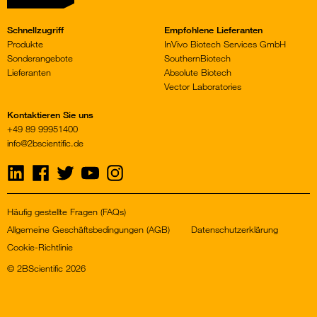
Schnellzugriff
Empfohlene Lieferanten
Produkte
InVivo Biotech Services GmbH
Sonderangebote
SouthernBiotech
Lieferanten
Absolute Biotech
Vector Laboratories
Kontaktieren Sie uns
+49 89 99951400
info@2bscientific.de
Visit
Visit
Visit
Visit
Visit
us
us
us
us
us
on
on
on
on
on
LinkedIn
Facebook
Twitter
YouTube
Instagram
Häufig gestellte Fragen (FAQs)
Allgemeine Geschäftsbedingungen (AGB)
Datenschutzerklärung
Cookie-Richtlinie
© 2BScientific 2026