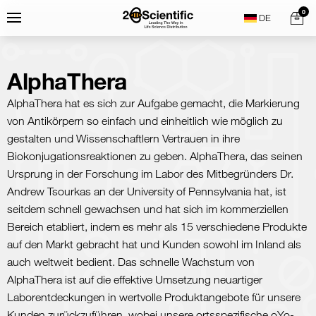
Skip
Home
0
Menu
Search
to
content
AlphaThera
AlphaThera hat es sich zur Aufgabe gemacht, die Markierung
von Antikörpern so einfach und einheitlich wie möglich zu
gestalten und Wissenschaftlern Vertrauen in ihre
Biokonjugationsreaktionen zu geben. AlphaThera, das seinen
Ursprung in der Forschung im Labor des Mitbegründers Dr.
Andrew Tsourkas an der University of Pennsylvania hat, ist
seitdem schnell gewachsen und hat sich im kommerziellen
Bereich etabliert, indem es mehr als 15 verschiedene Produkte
auf den Markt gebracht hat und Kunden sowohl im Inland als
auch weltweit bedient. Das schnelle Wachstum von
AlphaThera ist auf die effektive Umsetzung neuartiger
Laborentdeckungen in wertvolle Produktangebote für unsere
Kunden zurückzuführen, wobei unsere ortsspezifische oYo-