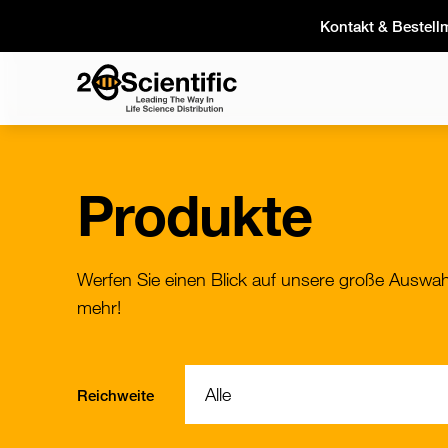
Skip
Kontakt & Bestell
to
content
Home
Produkte
Werfen Sie einen Blick auf unsere große Auswah
mehr!
Filter:
Reichweite