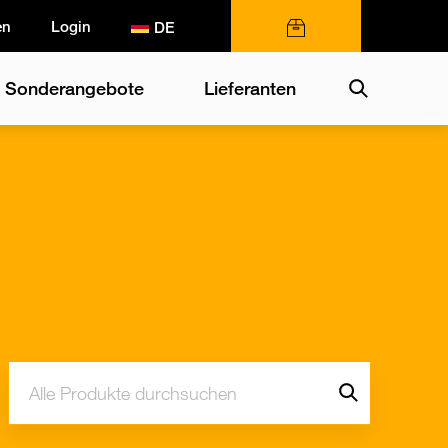
en
Login
0 Artikel
Search
Sonderangebote
Lieferanten
Suche:
Go