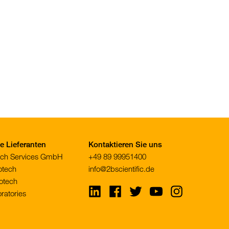
 Lieferanten
Kontaktieren Sie uns
tech Services GmbH
+49 89 99951400
otech
info@2bscientific.de
otech
Visit
Visit
Visit
Visit
Visit
ratories
us
us
us
us
us
on
on
on
on
on
LinkedIn
Facebook
Twitter
YouTube
Instagram