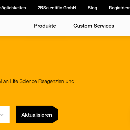
möglichkeiten
2BScientific GmbH
Blog
Registrier
Produkte
Custom Services
l an Life Science Reagenzien und
Aktualisieren