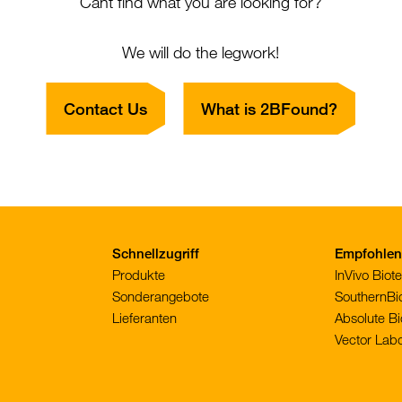
Cant find what you are looking for?
We will do the legwork!
Contact Us
What is 2BFound?
Schnellzugriff
Empfohlene
Produkte
InVivo Bio
Sonderangebote
SouthernBi
Lieferanten
Absolute Bi
Vector Labo