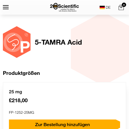
Skip
Home
0
Menu
Search
to
content
5-TAMRA Acid
Produktgrößen
25 mg
£218,00
FP-1252-25MG
Zur Bestellung hinzufügen