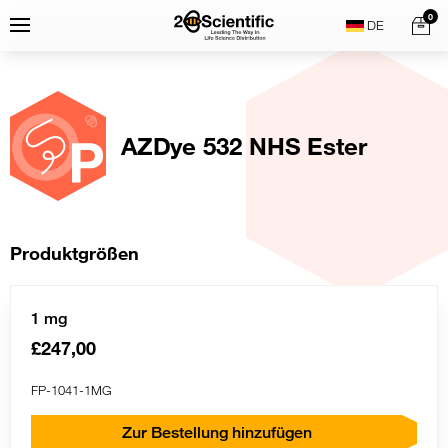
Skip
Home
0
Menu
Search
to
content
AZDye 532 NHS Ester
Produktgrößen
1 mg
£247,00
FP-1041-1MG
Zur Bestellung hinzufügen