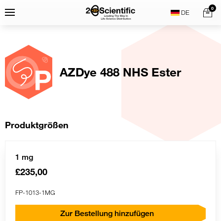
Skip
Home
0
Menu
Search
to
content
AZDye 488 NHS Ester
Produktgrößen
1 mg
£235,00
FP-1013-1MG
Zur Bestellung hinzufügen