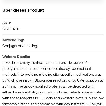
Über dieses Produkt
SKU:
CCT-1406
Anwendung:
Conjugation/Labeling
Weitere Details:
4-Azido-L-phenylalanine is an unnatural derivative of L-
phenylalanine that can be incorporated by recombinant
methods into proteins allowing site-specific modification, e.g.
by ‘click chemistry’, Staudinger reaction, or by UV-irradiation at
254 nm. The azido-modified protein can be detected with
either fluorescent alkyne or biotin alkyne. Detection sensitivity
with these reagents in 1-D gels and Western blots is in the low
femtomole range and compatible with downstream LC-MS⁄MS