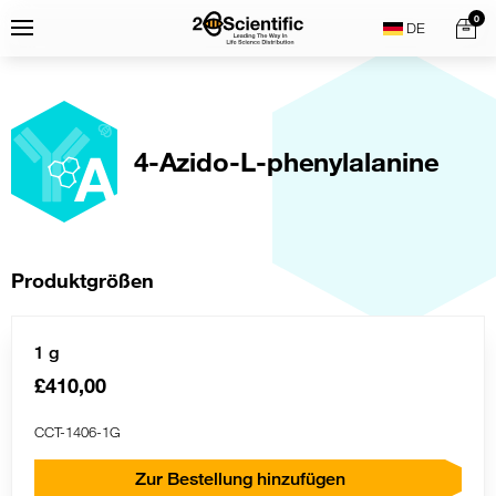
Skip
Home
0
Menu
Search
to
content
4-Azido-L-phenylalanine
Produktgrößen
1 g
£410,00
CCT-1406-1G
Zur Bestellung hinzufügen