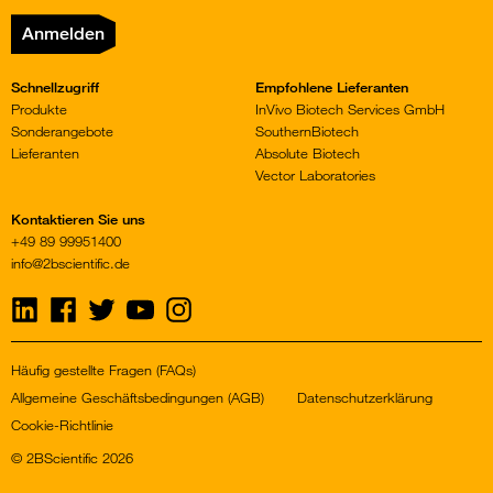
Anmelden
Schnellzugriff
Empfohlene Lieferanten
Produkte
InVivo Biotech Services GmbH
Sonderangebote
SouthernBiotech
Lieferanten
Absolute Biotech
Vector Laboratories
Kontaktieren Sie uns
+49 89 99951400
info@2bscientific.de
Visit
Visit
Visit
Visit
Visit
us
us
us
us
us
on
on
on
on
on
LinkedIn
Facebook
Twitter
YouTube
Instagram
Häufig gestellte Fragen (FAQs)
Allgemeine Geschäftsbedingungen (AGB)
Datenschutzerklärung
Cookie-Richtlinie
© 2BScientific 2026