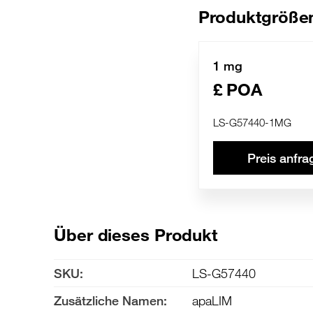
Produktgröße
1 mg
£ POA
LS-G57440-1MG
Preis anfra
Über dieses Produkt
SKU:
LS-G57440
Zusätzliche Namen:
apaLIM