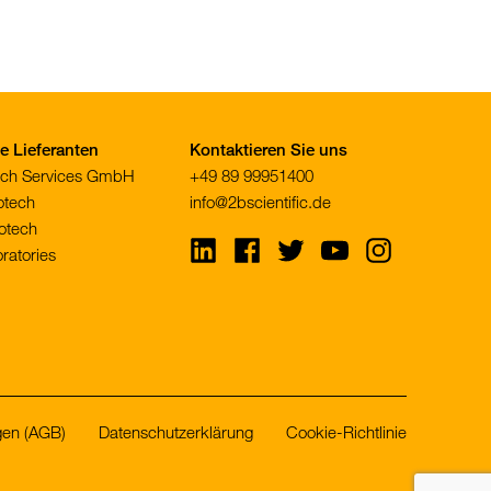
 Lieferanten
Kontaktieren Sie uns
tech Services GmbH
+49 89 99951400
otech
info@2bscientific.de
otech
Visit
Visit
Visit
Visit
Visit
ratories
us
us
us
us
us
on
on
on
on
on
LinkedIn
Facebook
Twitter
YouTube
Instagram
gen (AGB)
Datenschutzerklärung
Cookie-Richtlinie