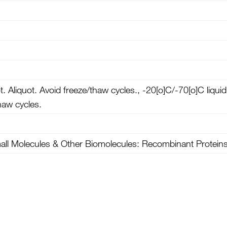
. Aliquot. Avoid freeze/thaw cycles., -20[o]C/-70[o]C liquid
haw cycles.
mall Molecules & Other Biomolecules: Recombinant Protein