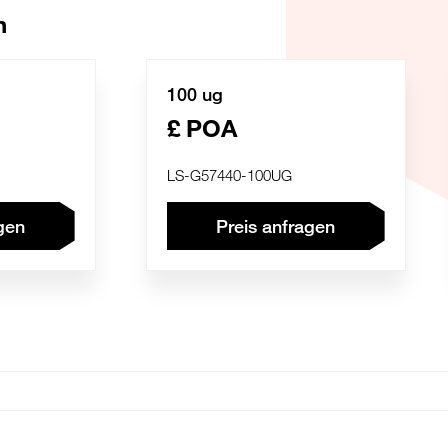
n
100 ug
£ POA
LS-G57440-100UG
gen
Preis anfragen