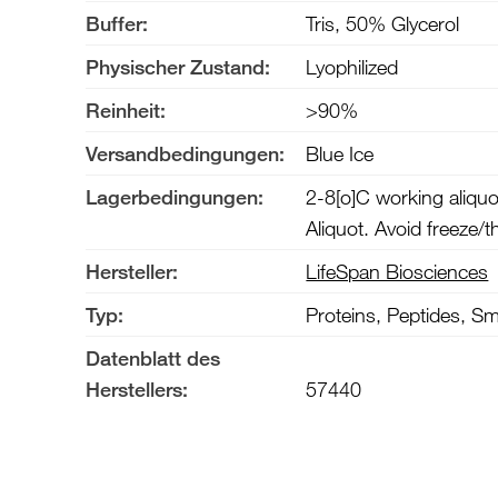
Buffer:
Tris, 50% Glycerol
Physischer Zustand:
Lyophilized
Reinheit:
>90%
Versandbedingungen:
Blue Ice
Lagerbedingungen:
2-8[o]C working aliquot
Aliquot. Avoid freeze/t
Hersteller:
LifeSpan Biosciences
Typ:
Proteins, Peptides, S
Datenblatt des
Herstellers:
57440