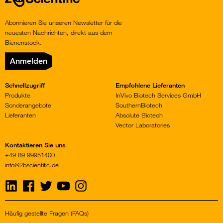
Abonnieren Sie unseren Newsletter für die
neuesten Nachrichten, direkt aus dem
Bienenstock.
Anmelden
Schnellzugriff
Empfohlene Lieferanten
Produkte
InVivo Biotech Services GmbH
Sonderangebote
SouthernBiotech
Lieferanten
Absolute Biotech
Vector Laboratories
Kontaktieren Sie uns
+49 89 99951400
info@2bscientific.de
Visit
Visit
Visit
Visit
Visit
us
us
us
us
us
on
on
on
on
on
LinkedIn
Facebook
Twitter
YouTube
Instagram
Häufig gestellte Fragen (FAQs)