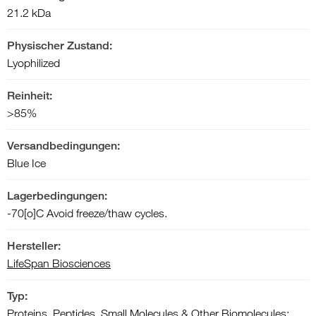
21.2 kDa
Physischer Zustand:
Lyophilized
Reinheit:
>85%
Versandbedingungen:
Blue Ice
Lagerbedingungen:
-70[o]C Avoid freeze/thaw cycles.
Hersteller:
LifeSpan Biosciences
Typ:
Proteins, Peptides, Small Molecules & Other Biomolecules: