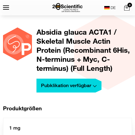
Skip
Home
0
Menu
Search
to
content
Absidia glauca ACTA1 /
Skeletal Muscle Actin
Protein (Recombinant 6His,
N-terminus + Myc, C-
terminus) (Full Length)
Pubklikation verfügbar
Produktgrößen
1 mg