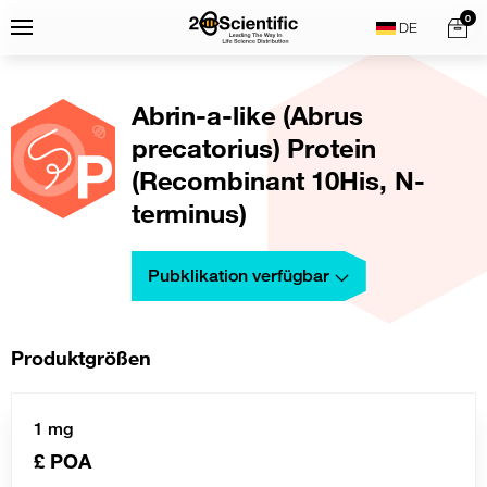
Skip
Home
0
Menu
Search
to
content
Abrin-a-like (Abrus
precatorius) Protein
(Recombinant 10His, N-
terminus)
Pubklikation verfügbar
Produktgrößen
1 mg
£ POA