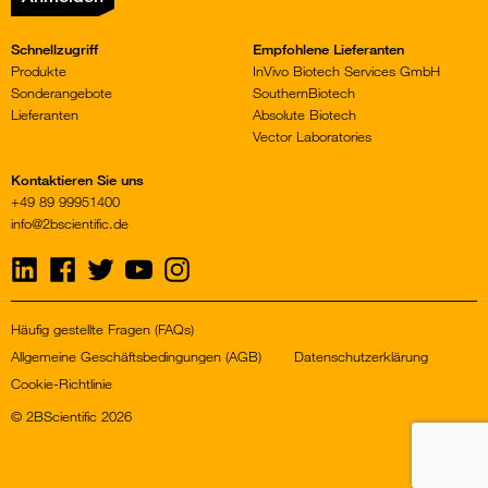
Schnellzugriff
Empfohlene Lieferanten
Produkte
InVivo Biotech Services GmbH
Sonderangebote
SouthernBiotech
Lieferanten
Absolute Biotech
Vector Laboratories
Kontaktieren Sie uns
+49 89 99951400
info@2bscientific.de
Visit
Visit
Visit
Visit
Visit
us
us
us
us
us
on
on
on
on
on
LinkedIn
Facebook
Twitter
YouTube
Instagram
Häufig gestellte Fragen (FAQs)
Allgemeine Geschäftsbedingungen (AGB)
Datenschutzerklärung
Cookie-Richtlinie
© 2BScientific 2026