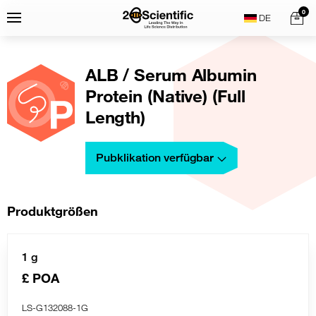
Skip
Home
0
Menu
Search
to
content
ALB / Serum Albumin
Protein (Native) (Full
Length)
Pubklikation verfügbar
Produktgrößen
1 g
£ POA
LS-G132088-1G