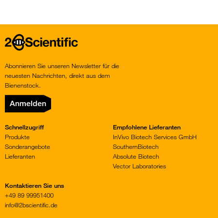
Home
Abonnieren Sie unseren Newsletter für die
neuesten Nachrichten, direkt aus dem
Bienenstock.
Anmelden
Schnellzugriff
Empfohlene Lieferanten
Produkte
InVivo Biotech Services GmbH
Sonderangebote
SouthernBiotech
Lieferanten
Absolute Biotech
Vector Laboratories
Kontaktieren Sie uns
+49 89 99951400
info@2bscientific.de