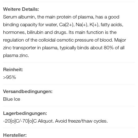
Weitere Details:
Serum albumin, the main protein of plasma, has a good
binding capacity for water, Ca(2+), Na(+), K(+), fatty acids,
hormones, bilirubin and drugs. Its main function is the
regulation of the colloidal osmotic pressure of blood. Major
zinc transporter in plasma, typically binds about 80% of all
plasma zinc.
Reinheit:
>95%
Versandbedingungen:
Blue Ice
Lagerbedingungen:
-20[o]C/-70[o]C Aliquot. Avoid freeze/thaw cycles.
Hersteller: