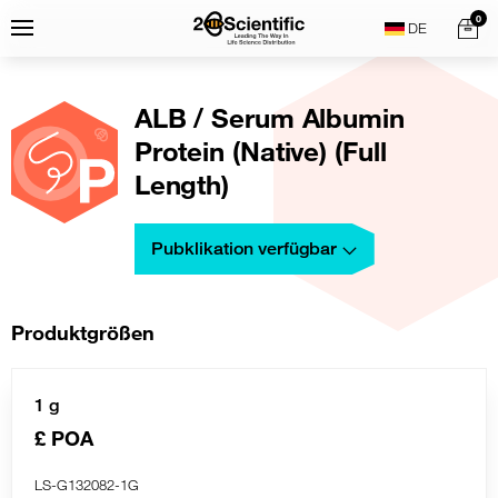
Skip
Home
0
Menu
Search
to
content
ALB / Serum Albumin
Protein (Native) (Full
Length)
Pubklikation verfügbar
Produktgrößen
1 g
£ POA
LS-G132082-1G