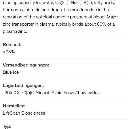
binding capacity for water, Ca(2+), Na(+), K(+), fatty acids,
hormones, bilirubin and drugs. Its main function is the
regulation of the colloidal osmotic pressure of blood. Major
zinc transporter in plasma, typically binds about 80% of all
plasma zinc.
Reinheit:
>95%
Versandbedingungen:
Blue Ice
Lagerbedingungen:
-20[o]C/-70[o]C Aliquot. Avoid freeze/thaw cycles.
Hersteller:
LifeSpan Biosciences
Typ: