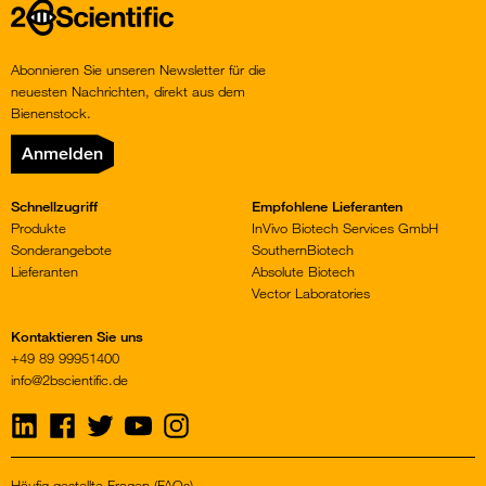
Home
Abonnieren Sie unseren Newsletter für die
neuesten Nachrichten, direkt aus dem
Bienenstock.
Anmelden
Schnellzugriff
Empfohlene Lieferanten
Produkte
InVivo Biotech Services GmbH
Sonderangebote
SouthernBiotech
Lieferanten
Absolute Biotech
Vector Laboratories
Kontaktieren Sie uns
+49 89 99951400
info@2bscientific.de
Visit
Visit
Visit
Visit
Visit
us
us
us
us
us
on
on
on
on
on
LinkedIn
Facebook
Twitter
YouTube
Instagram
Häufig gestellte Fragen (FAQs)