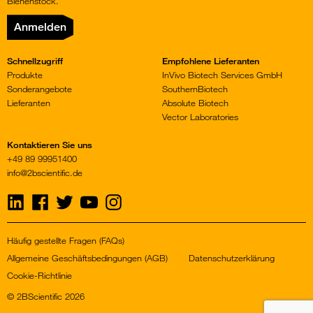
Bienenstock.
Anmelden
Schnellzugriff
Empfohlene Lieferanten
Produkte
InVivo Biotech Services GmbH
Sonderangebote
SouthernBiotech
Lieferanten
Absolute Biotech
Vector Laboratories
Kontaktieren Sie uns
+49 89 99951400
info@2bscientific.de
Visit
Visit
Visit
Visit
Visit
us
us
us
us
us
on
on
on
on
on
LinkedIn
Facebook
Twitter
YouTube
Instagram
Häufig gestellte Fragen (FAQs)
Allgemeine Geschäftsbedingungen (AGB)
Datenschutzerklärung
Cookie-Richtlinie
© 2BScientific 2026