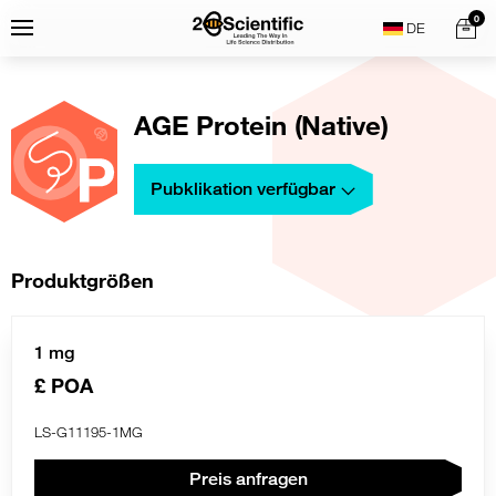
Skip
Home
0
Menu
Search
to
content
AGE Protein (Native)
Pubklikation verfügbar
Produktgrößen
1 mg
£ POA
LS-G11195-1MG
Preis anfragen