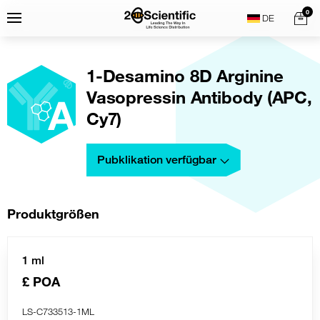
Skip
Home
0
Menu
Search
to
content
1-Desamino 8D Arginine
Vasopressin Antibody (APC,
Cy7)
Pubklikation verfügbar
Produktgrößen
1 ml
£ POA
LS-C733513-1ML