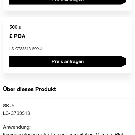
500 ul
£ POA
LS-C733513-500UL
Preis anfragen
Über dieses Produkt
SKU:
LS-C733513
Anwendung:
Immunocytochemistry, Immunoprecipitation, Western Blot