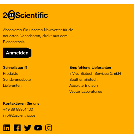
Home
Abonnieren Sie unseren Newsletter für die
neuesten Nachrichten, direkt aus dem
Bienenstock.
Anmelden
Schnellzugriff
Empfohlene Lieferanten
Produkte
InVivo Biotech Services GmbH
Sonderangebote
SouthernBiotech
Lieferanten
Absolute Biotech
Vector Laboratories
Kontaktieren Sie uns
+49 89 99951400
info@2bscientific.de
Visit
Visit
Visit
Visit
Visit
us
us
us
us
us
on
on
on
on
on