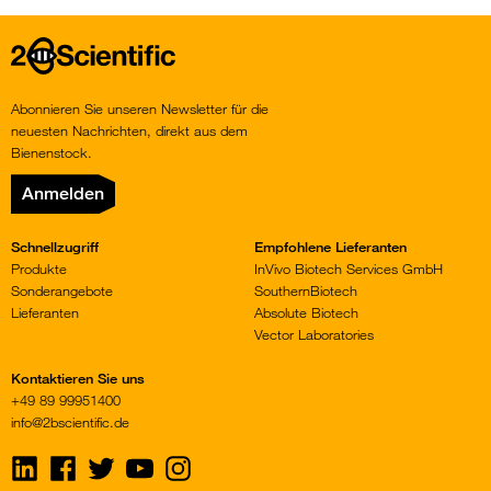
Home
Abonnieren Sie unseren Newsletter für die
neuesten Nachrichten, direkt aus dem
Bienenstock.
Anmelden
Schnellzugriff
Empfohlene Lieferanten
Produkte
InVivo Biotech Services GmbH
Sonderangebote
SouthernBiotech
Lieferanten
Absolute Biotech
Vector Laboratories
Kontaktieren Sie uns
+49 89 99951400
info@2bscientific.de
Visit
Visit
Visit
Visit
Visit
us
us
us
us
us
on
on
on
on
on