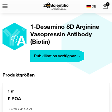
Skip
Home
0
Menu
Search
to
content
1-Desamino 8D Arginine
Vasopressin Antibody
(Biotin)
Pubklikation verfügbar
Produktgrößen
1 ml
£ POA
LS-C686411-1ML