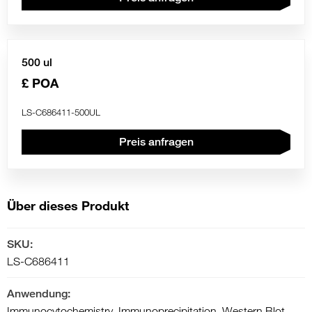
500 ul
£ POA
LS-C686411-500UL
Preis anfragen
Über dieses Produkt
SKU:
LS-C686411
Anwendung:
Immunocytochemistry, Immunoprecipitation, Western Blot