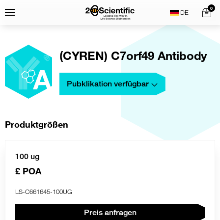
Skip
Home
0
Menu
Search
to
content
(CYREN) C7orf49 Antibody
Pubklikation verfügbar
Produktgrößen
100 ug
£ POA
LS-C661645-100UG
Preis anfragen