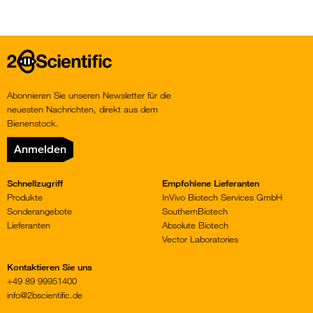
Home
Abonnieren Sie unseren Newsletter für die
neuesten Nachrichten, direkt aus dem
Bienenstock.
Anmelden
Schnellzugriff
Empfohlene Lieferanten
Produkte
InVivo Biotech Services GmbH
Sonderangebote
SouthernBiotech
Lieferanten
Absolute Biotech
Vector Laboratories
Kontaktieren Sie uns
+49 89 99951400
info@2bscientific.de