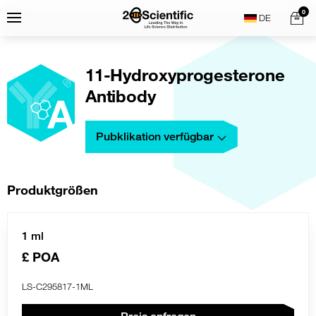
Skip
Home
0
Menu
Search
to
content
11-Hydroxyprogesterone
Antibody
Pubklikation verfügbar
Produktgrößen
1 ml
£ POA
LS-C295817-1ML