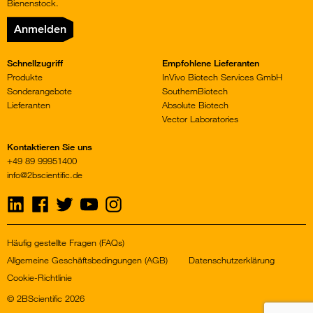
Bienenstock.
Anmelden
Schnellzugriff
Empfohlene Lieferanten
Produkte
InVivo Biotech Services GmbH
Sonderangebote
SouthernBiotech
Lieferanten
Absolute Biotech
Vector Laboratories
Kontaktieren Sie uns
+49 89 99951400
info@2bscientific.de
Visit
Visit
Visit
Visit
Visit
us
us
us
us
us
on
on
on
on
on
LinkedIn
Facebook
Twitter
YouTube
Instagram
Häufig gestellte Fragen (FAQs)
Allgemeine Geschäftsbedingungen (AGB)
Datenschutzerklärung
Cookie-Richtlinie
© 2BScientific 2026