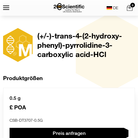
Skip
Home
0
Menu
Search
to
content
(+/-)-trans-4-(2-hydroxy-
phenyl)-pyrrolidine-3-
carboxylic acid-HCl
Produktgrößen
0.5 g
£ POA
CSB-DT3707-0.5G
Preis anfragen