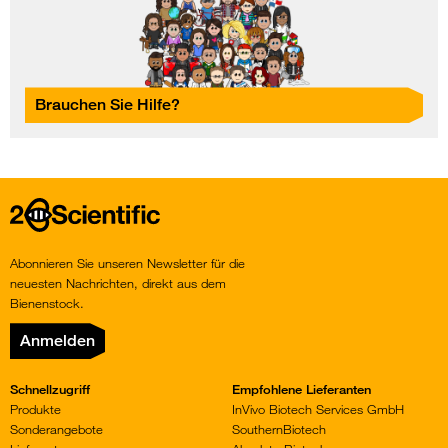
Brauchen Sie Hilfe?
Home
Abonnieren Sie unseren Newsletter für die
neuesten Nachrichten, direkt aus dem
Bienenstock.
Anmelden
Schnellzugriff
Empfohlene Lieferanten
Produkte
InVivo Biotech Services GmbH
Sonderangebote
SouthernBiotech