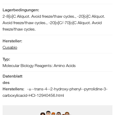
Lagerbedingungen:
2-8[o]C Aliquot. Avoid freeze/thaw cycles., -20[o]C Aliquot.
Avoid freeze/thaw cycles., -20[o]C/-70[o]C Aliquot. Avoid
freeze/thaw cycles.
Hersteller:
Cusabio
Typ:
Molecular Biology Reagents: Amino Acids
Datenblatt
des
Herstellers:
-±--trans-4--2-hydroxy-phenyl--pyrrolidine-3-
carboxylicacid-HCl-12940456.html