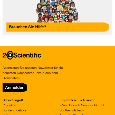
Brauchen Sie Hilfe?
Home
Abonnieren Sie unseren Newsletter für die
neuesten Nachrichten, direkt aus dem
Bienenstock.
Anmelden
Schnellzugriff
Empfohlene Lieferanten
Produkte
InVivo Biotech Services GmbH
Sonderangebote
SouthernBiotech