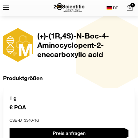
Skip
Home
0
Menu
Search
to
content
(+)-(1R,4S)-N-Boc-4-
Aminocyclopent-2-
enecarboxylic acid
Produktgrößen
1 g
£ POA
CSB-DT3340-1G
Preis anfragen