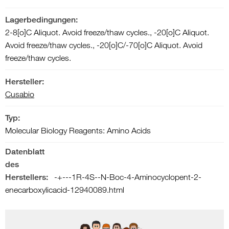
Lagerbedingungen:
2-8[o]C Aliquot. Avoid freeze/thaw cycles., -20[o]C Aliquot.
Avoid freeze/thaw cycles., -20[o]C/-70[o]C Aliquot. Avoid
freeze/thaw cycles.
Hersteller:
Cusabio
Typ:
Molecular Biology Reagents: Amino Acids
Datenblatt
des
Herstellers:
-+---1R-4S--N-Boc-4-Aminocyclopent-2-
enecarboxylicacid-12940089.html