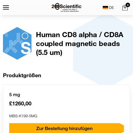
Skip
Home
0
Menu
Search
to
content
Human CD8 alpha / CD8A
coupled magnetic beads
(5.5 um)
Produktgrößen
5 mg
£1260,00
MBS-K199-5MG
Zur Bestellung hinzufügen