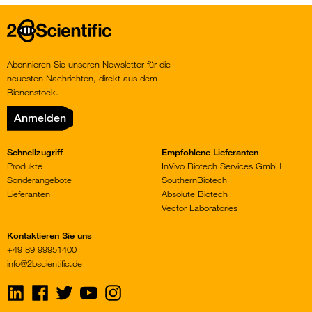
Home
Abonnieren Sie unseren Newsletter für die
neuesten Nachrichten, direkt aus dem
Bienenstock.
Anmelden
Schnellzugriff
Empfohlene Lieferanten
Produkte
InVivo Biotech Services GmbH
Sonderangebote
SouthernBiotech
Lieferanten
Absolute Biotech
Vector Laboratories
Kontaktieren Sie uns
+49 89 99951400
info@2bscientific.de
Visit
Visit
Visit
Visit
Visit
us
us
us
us
us
on
on
on
on
on
LinkedIn
Facebook
Twitter
YouTube
Instagram