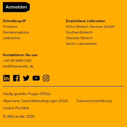
Anmelden
Schnellzugriff
Empfohlene Lieferanten
Produkte
InVivo Biotech Services GmbH
Sonderangebote
SouthernBiotech
Lieferanten
Absolute Biotech
Vector Laboratories
Kontaktieren Sie uns
+49 89 99951400
info@2bscientific.de
Visit
Visit
Visit
Visit
Visit
us
us
us
us
us
on
on
on
on
on
LinkedIn
Facebook
Twitter
YouTube
Instagram
Häufig gestellte Fragen (FAQs)
Allgemeine Geschäftsbedingungen (AGB)
Datenschutzerklärung
Cookie-Richtlinie
© 2BScientific 2026