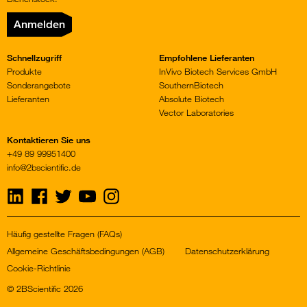
Anmelden
Schnellzugriff
Empfohlene Lieferanten
Produkte
InVivo Biotech Services GmbH
Sonderangebote
SouthernBiotech
Lieferanten
Absolute Biotech
Vector Laboratories
Kontaktieren Sie uns
+49 89 99951400
info@2bscientific.de
Visit
Visit
Visit
Visit
Visit
us
us
us
us
us
on
on
on
on
on
LinkedIn
Facebook
Twitter
YouTube
Instagram
Häufig gestellte Fragen (FAQs)
Allgemeine Geschäftsbedingungen (AGB)
Datenschutzerklärung
Cookie-Richtlinie
© 2BScientific 2026