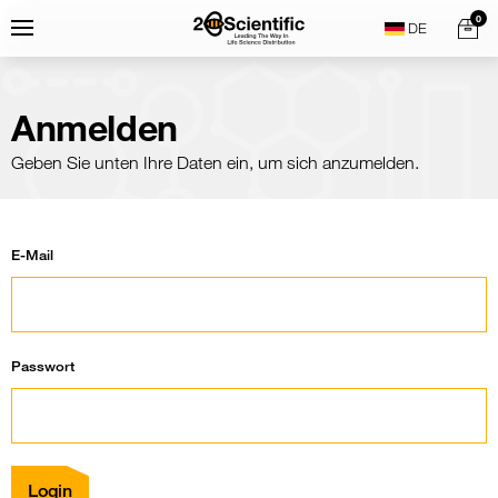
Skip
Home
0
Menu
Search
to
content
Anmelden
Geben Sie unten Ihre Daten ein, um sich anzumelden.
E-Mail
Passwort
Login