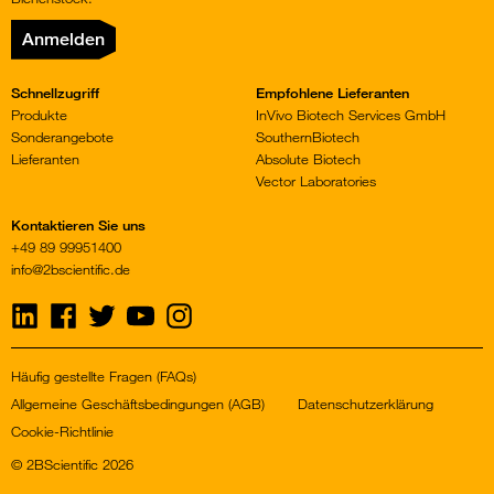
Anmelden
Schnellzugriff
Empfohlene Lieferanten
Produkte
InVivo Biotech Services GmbH
Sonderangebote
SouthernBiotech
Lieferanten
Absolute Biotech
Vector Laboratories
Kontaktieren Sie uns
+49 89 99951400
info@2bscientific.de
Visit
Visit
Visit
Visit
Visit
us
us
us
us
us
on
on
on
on
on
LinkedIn
Facebook
Twitter
YouTube
Instagram
Häufig gestellte Fragen (FAQs)
Allgemeine Geschäftsbedingungen (AGB)
Datenschutzerklärung
Cookie-Richtlinie
© 2BScientific 2026