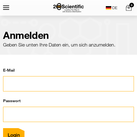
Skip
Home
0
Menu
Search
to
content
Anmelden
Geben Sie unten Ihre Daten ein, um sich anzumelden.
E-Mail
Passwort
Login