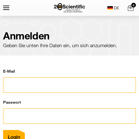
Skip
Home
0
Menu
Search
to
content
Anmelden
Geben Sie unten Ihre Daten ein, um sich anzumelden.
E-Mail
Passwort
Login