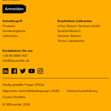
Anmelden
Schnellzugriff
Empfohlene Lieferanten
Produkte
InVivo Biotech Services GmbH
Sonderangebote
SouthernBiotech
Lieferanten
Absolute Biotech
Vector Laboratories
Kontaktieren Sie uns
+49 89 99951400
info@2bscientific.de
Visit
Visit
Visit
Visit
Visit
us
us
us
us
us
on
on
on
on
on
LinkedIn
Facebook
Twitter
YouTube
Instagram
Häufig gestellte Fragen (FAQs)
Allgemeine Geschäftsbedingungen (AGB)
Datenschutzerklärung
Cookie-Richtlinie
© 2BScientific 2026