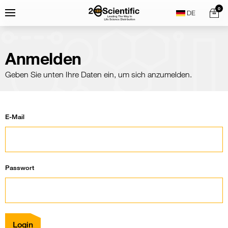
Skip
Home
0
Menu
Search
to
content
Anmelden
Geben Sie unten Ihre Daten ein, um sich anzumelden.
E-Mail
Passwort
Login