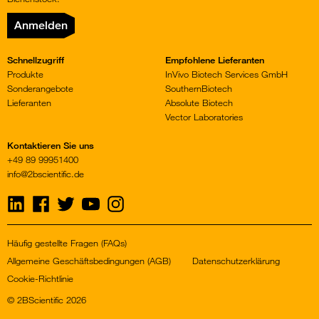
Anmelden
Schnellzugriff
Empfohlene Lieferanten
Produkte
InVivo Biotech Services GmbH
Sonderangebote
SouthernBiotech
Lieferanten
Absolute Biotech
Vector Laboratories
Kontaktieren Sie uns
+49 89 99951400
info@2bscientific.de
Visit
Visit
Visit
Visit
Visit
us
us
us
us
us
on
on
on
on
on
LinkedIn
Facebook
Twitter
YouTube
Instagram
Häufig gestellte Fragen (FAQs)
Allgemeine Geschäftsbedingungen (AGB)
Datenschutzerklärung
Cookie-Richtlinie
© 2BScientific 2026