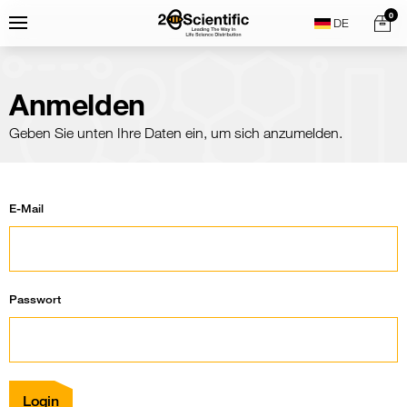
Skip
Home
0
Menu
Search
to
content
Anmelden
Geben Sie unten Ihre Daten ein, um sich anzumelden.
E-Mail
Passwort
Login