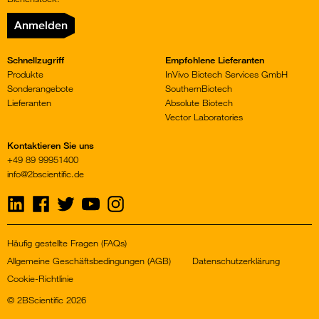
Anmelden
Schnellzugriff
Empfohlene Lieferanten
Produkte
InVivo Biotech Services GmbH
Sonderangebote
SouthernBiotech
Lieferanten
Absolute Biotech
Vector Laboratories
Kontaktieren Sie uns
+49 89 99951400
info@2bscientific.de
Visit
Visit
Visit
Visit
Visit
us
us
us
us
us
on
on
on
on
on
LinkedIn
Facebook
Twitter
YouTube
Instagram
Häufig gestellte Fragen (FAQs)
Allgemeine Geschäftsbedingungen (AGB)
Datenschutzerklärung
Cookie-Richtlinie
© 2BScientific 2026